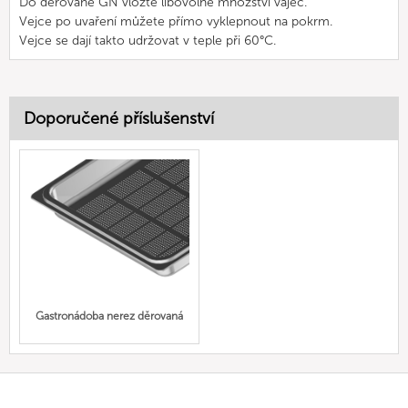
Do děrované GN vložte libovolné množství vajec.
Vejce po uvaření můžete přímo vyklepnout na pokrm.
Vejce se dají takto udržovat v teple při 60°C.
Doporučené příslušenství
Gastronádoba nerez děrovaná