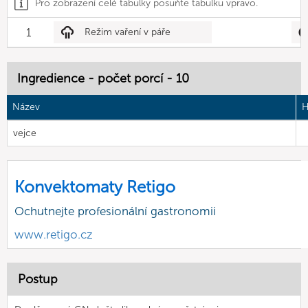
Pro zobrazení celé tabulky posuňte tabulku vpravo.
1
Režim vaření v páře
Ingredience - počet porcí - 10
Název
H
vejce
Konvektomaty Retigo
Ochutnejte profesionální gastronomii
www.retigo.cz
Postup