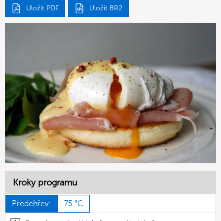
Uložit PDF
Uložit BR2
Kroky programu
Předehřev:
75 °C