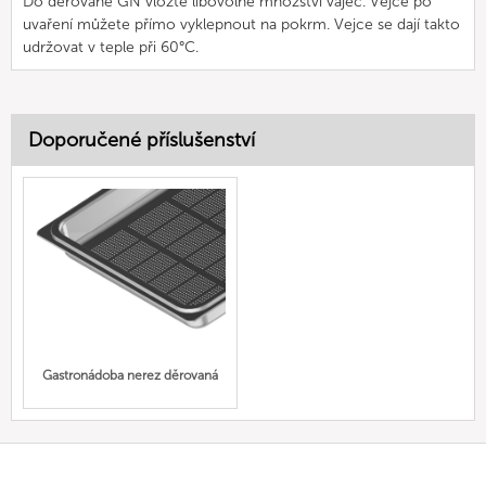
Do děrované GN vložte libovolné množství vajec. Vejce po
uvaření můžete přímo vyklepnout na pokrm. Vejce se dají takto
udržovat v teple při 60°C.
Doporučené příslušenství
Gastronádoba nerez děrovaná