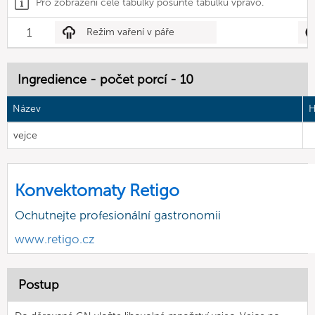
Pro zobrazení celé tabulky posuňte tabulku vpravo.
1
Režim vaření v páře
Ingredience - počet porcí - 10
Název
H
vejce
Konvektomaty Retigo
Ochutnejte profesionální gastronomii
www.retigo.cz
Postup