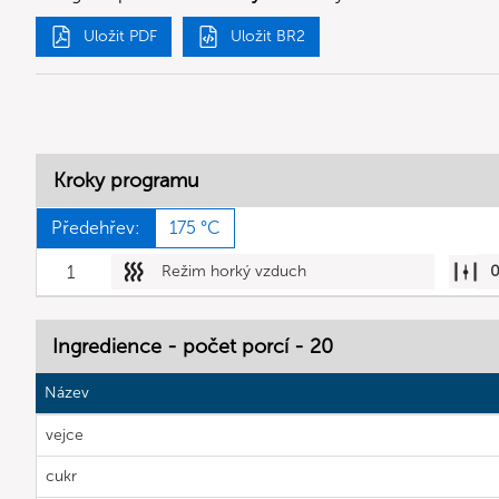
Uložit PDF
Uložit BR2
Kroky programu
Předehřev:
175 °C
1
Režim horký vzduch
Ingredience - počet porcí - 20
Název
vejce
cukr