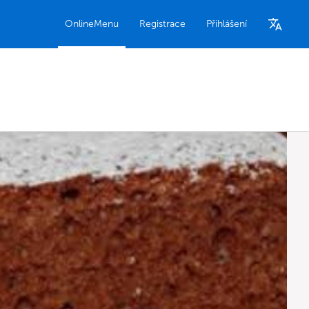
OnlineMenu
Registrace
Přihlášení