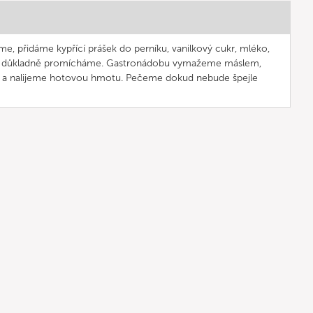
, přidáme kypřící prášek do perníku, vanilkový cukr, mléko,
 vše důkladně promícháme. Gastronádobu vymažeme máslem,
a nalijeme hotovou hmotu. Pečeme dokud nebude špejle