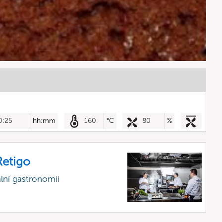
0:25
hh:mm
160
°C
80
%
etigo
lní gastronomii