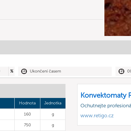
0
%
Ukončení časem
0
Konvektomaty R
Hodnota
Jednotka
Ochutnejte profesioná
160
g
www.retigo.cz
750
g