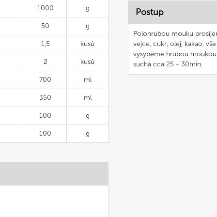
1000
g
Postup
50
g
Polohrubou mouku prosijeme
1,5
kusů
vejce, cukr, olej, kakao,
vysypeme hrubou moukou 
2
kusů
suchá cca 25 - 30min.
700
ml
350
ml
100
g
100
g