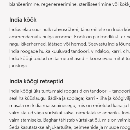
blanšeerimine, regenereerimine, steriliseerimine või šokk
India köök
Indias elab suur hulk rahvusrühmi, tänu millele on Indi
ammendamatu hulga aroome. Köök on piirkondlikult erinev
nagu kikerherned, läätsed või herned. Seevastu India lõuna- 
India roogade hulka kuuluvad tandoori, vindaloo, karri, ch
India köögi toidud on taimetoitlased – koosnevad mitut tüü
juustuga.
India köögi retseptid
India köögi üks tuntumaid roogasid on tandoori - tandoori
sealiha küüslaugu, äädika ja soolaga; karri - liha ja köögi
masala on India maitseainesegu, mis on mõeldud kana ja li
valmistatud väga vürtsikat salsat nimetatakse achariks. In
valmistamiseks. Baghár tähistab vürtsikat õli, mis on valmist
Seda kasutatakse ahjukartulite, pelmeenide ja muude roog