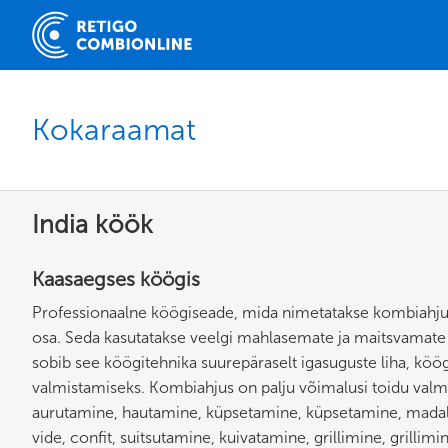
Kokaraamat
India köök
Kaasaegses köögis
Professionaalne köögiseade, mida nimetatakse kombiahju
osa. Seda kasutatakse veelgi mahlasemate ja maitsvamat
sobib see köögitehnika suurepäraselt igasuguste liha, köögi
valmistamiseks. Kombiahjus on palju võimalusi toidu val
aurutamine, hautamine, küpsetamine, küpsetamine, madala
vide, confit, suitsutamine, kuivatamine, grillimine, grillim