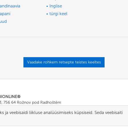
andinaavia
Inglise
apani
türgi keel
uud
Vaadake rohkem retsepte teistes keeltes
BIONLINE®
43, 756 64 Rožnov pod Radhoštěm
665 511
, Fax: +420 571 665 554
 ja veebisaidi liikluse analüüsimiseks küpsiseid. Seda veebisaiti
ombionline.com