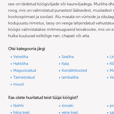
see on täidetud köögiviljade või kaunviljadega. Murkha dh
roog, mis on valmistatud punastest läätsedest, mustadest 
kookospiimast ja soolast. Alu masala on vürtside ja sibulag
kodujuustu nimetus, lassy on veega lahjendatud vahustatud j
köögis valmistatakse mitmesuguseid leivakooke, mis on e
hulka kuuluvad eelkõige nan, chapati või atta.
Otsi kategooria järgi
Veiseliha
Sealiha
Li
Hakkliha
Kala
Kõ
Magustoidud
Kondiitritooted
M
Taimetoidud
lambaliha
V
muud
Kas olete huvitatud teist tüüpi köögist?
tšehhi
slovaki
pr
hiina keel
vene keel
sa