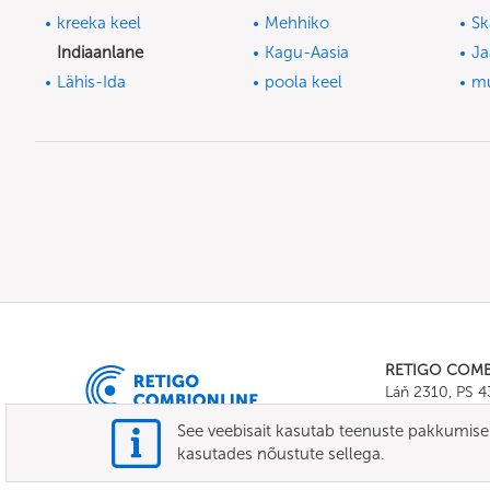
kreeka keel
Mehhiko
Sk
Indiaanlane
Kagu-Aasia
Ja
Lähis-Ida
poola keel
m
RETIGO COM
Láň 2310, PS 
Tel.:
+420 571 
See veebisait kasutab teenuste pakkumiseks
E-mail:
info@c
kasutades nõustute sellega.