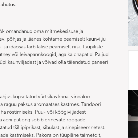
jahutus.
a köök omandanud oma mitmekesisuse ja
, põhjas ja läänes kohtame peamiselt kaunvilju
ja idaosas tarbitakse peamiselt riisi. Tüüpiliste
utney või leivapannkoogid, aga ka chapatid. Paljud
pi kaunviljadest ja võivad olla täiendatud paneeri
ahjus küpsetatud vürtsikas kana; vindaloo -
vilja raguu paksus aromaatses kastmes. Tandoori
ha röstimiseks. Puu- või köögiviljadest
dia acni puljong sobib erinevate roogade
atud tšillipiprikast, sibulast ja sinepiseemnetest.
ade kastmiseks. Pakora on tüüpiline taimetoit,