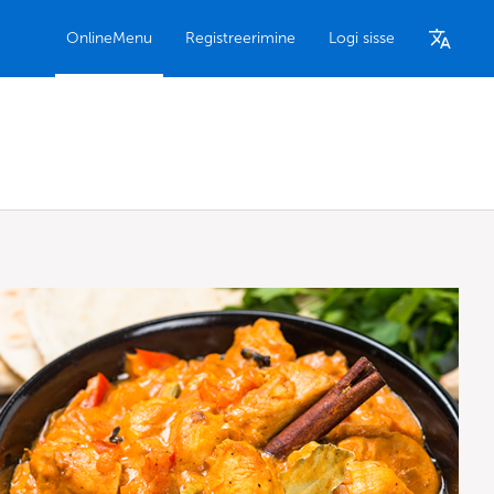
OnlineMenu
Registreerimine
Logi sisse