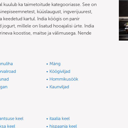
al kuulub ka taimetoitude kategooriasse. See on
sinepiseemnetest, küüslaugust, ingverijuurest,
a keedetud kartul. India köögis on panír
ogurt, millele on lisatud hooajalisi ürte. India
rineva koostise, maitse ja välimusega. Nende
nnuliha
Mäng
rvalroad
Köögiviljad
unad
Hommikusöök
egan
Kaunviljad
antsuse keel
itaalia keel
ksa keel
hispaania keel