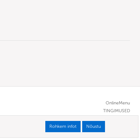
OnlineMenu
TINGIMUSED
Rohkem infot
Nõustu