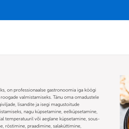
ks, on professionaalse gastronoomia iga köögi
e roogade valmistamiseks. Tänu oma omadustele
viljade, lisandite ja isegi magustoitude
mistamiseks, nagu küpsetamine, eelküpsetamine,
l temperatuuril või aeglane küpsetamine, sous-
ine, röstimine, praadimine, salaküttimine,