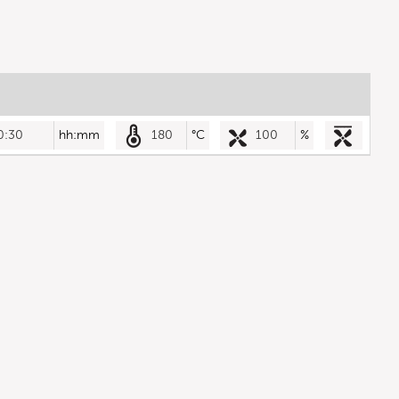
0:30
hh:mm
180
°C
100
%