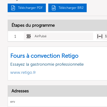
Télécharger PDF
Télécharger BR2
Étapes du programme
1
AirPulsé
1
Fours à convection Retigo
Essayez la gastronomie professionnelle
www.retigo.fr
Adresses
erv