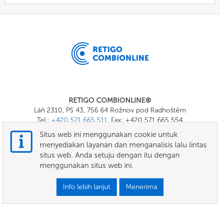
RETIGO COMBIONLINE®
Láň 2310, PS 43, 756 64 Rožnov pod Radhoštěm
Tel.:
+420 571 665 511
, Fax: +420 571 665 554
E-mail:
info@combionline.com
Situs web ini menggunakan cookie untuk
menyediakan layanan dan menganalisis lalu lintas
situs web. Anda setuju dengan itu dengan
OnlineMenu
menggunakan situs web ini.
SYARAT DAN KETENTUAN
Info lebih lanjut
Menerima