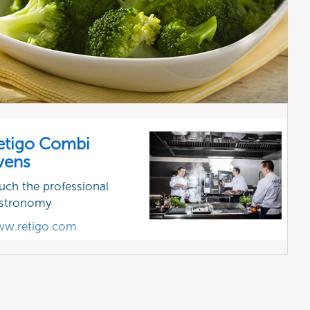
etigo Combi
vens
uch the professional
stronomy
w.retigo.com