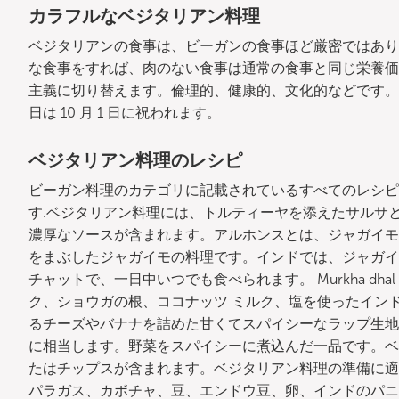
カラフルなベジタリアン料理
ベジタリアンの食事は、ビーガンの食事ほど厳密ではあり
な食事をすれば、肉のない食事は通常の食事と同じ栄養価
主義に切り替えます。倫理的、健康的、文化的などです。
日は 10 月 1 日に祝われます。
ベジタリアン料理のレシピ
ビーガン料理のカテゴリに記載されているすべてのレシピ
す.ベジタリアン料理には、トルティーヤを添えたサルサ
濃厚なソースが含まれます。アルホンスとは、ジャガイモ
をまぶしたジャガイモの料理です。インドでは、ジャガイ
チャットで、一日中いつでも食べられます。 Murkha dh
ク、ショウガの根、ココナッツ ミルク、塩を使ったイン
るチーズやバナナを詰めた甘くてスパイシーなラップ生地
に相当します。野菜をスパイシーに煮込んだ一品です。ベ
たはチップスが含まれます。ベジタリアン料理の準備に適
パラガス、カボチャ、豆、エンドウ豆、卵、インドのパニ