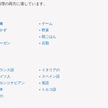
料理の両方に適しています。
禽
ゲーム
かず
野菜
朝ごはん
ーガン
豆類
ランス語
イタリアの
イツ人
スペイン語
カンジナビアン
英語
本
トルコ語
の