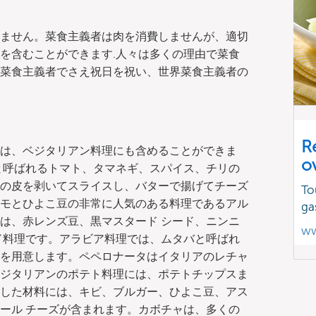
ません。菜食主義者は肉を消費しませんが、適切
を含むことができます.人々は多くの理由で菜食
菜食主義者でさえ祝日を祝い、世界菜食主義者の
R
は、ベジタリアン料理にも含めることができま
o
と呼ばれるトマト、タマネギ、スパイス、チリの
の皮を剥いてスライスし、バターで揚げてチーズ
To
モとひよこ豆の非常に人気のある料理であるアル
ga
al は、赤レンズ豆、黒マスタード シード、ニンニ
ww
ド料理です。アラビア料理では、ムタバと呼ばれ
を用意します。ペペロナータはイタリアのレチャ
ジタリアンのポテト料理には、ポテトチップスま
した材料には、キビ、ブルガー、ひよこ豆、アス
ール チーズが含まれます。カボチャは、多くの