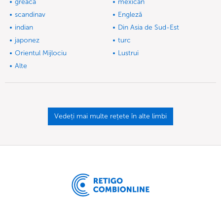
greacă
mexican
scandinav
Engleză
indian
Din Asia de Sud-Est
japonez
turc
Orientul Mijlociu
Lustrui
Alte
Vedeți mai multe rețete în alte limbi