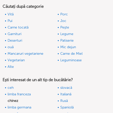
Căutați după categorie
Vită
Porc
Pui
Joc
Carne tocată
Peşte
Garnituri
Legume
Deserturi
Patiserie
ouă
Mic dejun
Mancaruri vegetariene
Carne de Miel
Vegetarian
Leguminoase
Alte
Ești interesat de un alt tip de bucătărie?
ceh
slovacă
limba franceza
Italiană
chinez
Rusă
limba germana
Spaniolă