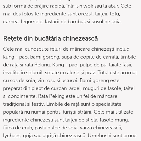
sub formă de prăjire rapidă, într-un wok sau la abur. Cele
mai des folosite ingrediente sunt orezul, tăițeii, tofu,
carnea, legumele, lăstarii de bambus și sosul de soia.
Rețete din bucătăria chinezească
Cele mai cunoscute feluri de mâncare chinezești includ
kung - pao, bami goreng, supa de copite de cămilă, limbile
de rață și rața Peking. Kung - pao, pulpe de pui tăiate fâșii,
învelite în solamil, sotate cu alune și praz. Totul este aromat
cu sos de soia, vin rosu si usturoi. Bami goreng este
preparat din piept de curcan, ardei, muguri de fasole, taitei
si condimente. Rața Peking este un fel de mâncare
tradițional și festiv. Limbile de rață sunt o specialitate
populară nu numai pentru turiștii străini. Cele mai utilizate
ingrediente chinezești sunt tăițeii de sticlă, fasole mung,
făină de crab, pasta dulce de soia, varza chinezească,
lychees, goja sau agrișă chinezească. Umeboshi sunt prune