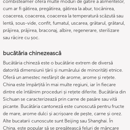
combisteamer oferă multe moduri de gătire a alimentelor,
cum ar fi gătirea, pregătirea, gătirea la abur, tocănirea,
coacerea, coacerea, coacerea la temperatură scăzută sau
lentă, sous-vide, confit, fumatul, uscarea, grătarul, grătarul,
prăjirea, prăjirea, braconaj, albire, regenerare, sterilizare
sau răcire cu șoc.
bucătăria chinezească
Bucătăria chineză este o bucătărie extrem de diversă
datorită dimensiunii țării și numărului de minorități etnice.
Oferă un amestec nesfârșit de arome, arome și rețete.
China este împărțită în mai multe regiuni, iar în fiecare
dintre ele întâlnim proceduri și rețete diferite. Bucătăria din
Sichuan se caracterizează prin carne de pasăre sau vită
picante. Bucătăria cantoneză este cunoscută pentru fructe
de mare, arome dulci și acrișoare de pește, carne și orez.
Alte bucatarii cunoscute sunt Beijing sau Shanghai. În
China, este popular să se pregătească feluri de mâncare