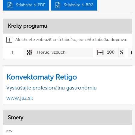
Stiahnite si PDF
Stiahnite si BR2
Kroky programu
Ak chcete zobraziť celú tabuľku, posuňte tabuľku doprava.
1
Horúci vzduch
100
%
Konvektomaty Retigo
Vyskúšajte profesionálnu gastronómiu
www.jaz.sk
Smery
erv