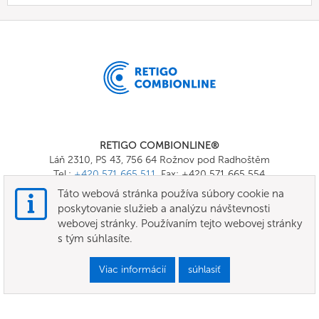
RETIGO COMBIONLINE®
Láň 2310, PS 43, 756 64 Rožnov pod Radhoštěm
Tel.:
+420 571 665 511
, Fax: +420 571 665 554
E-mail:
info@combionline.com
Táto webová stránka používa súbory cookie na
poskytovanie služieb a analýzu návštevnosti
webovej stránky. Používaním tejto webovej stránky
OnlineMenu
s tým súhlasíte.
Podmienky
Viac informácií
súhlasiť