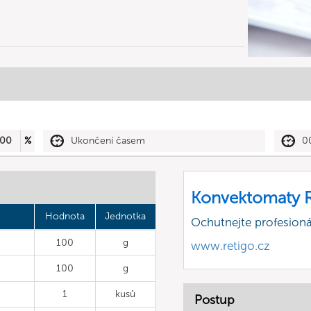
00
%
Ukončení časem
0
Konvektomaty R
Hodnota
Jednotka
Ochutnejte profesioná
100
g
www.retigo.cz
100
g
1
kusů
Postup