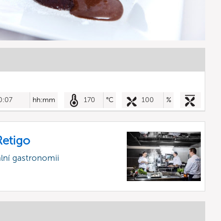
0:07
hh:mm
170
°C
100
%
etigo
lní gastronomii