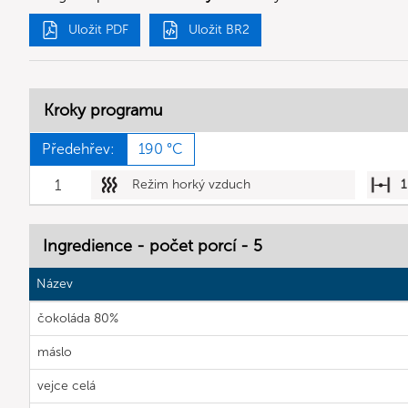
Uložit PDF
Uložit BR2
Kroky programu
Předehřev:
190 °C
1
Režim horký vzduch
1
Ingredience - počet porcí - 5
Název
čokoláda 80%
máslo
vejce celá