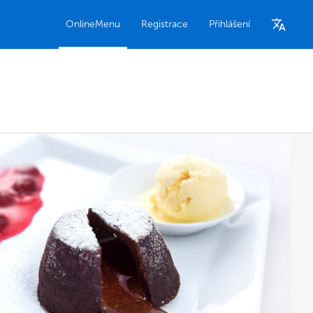
OnlineMenu
Registrace
Přihlášení