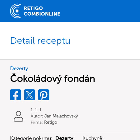
Detail receptu
Dezerty
Čokoládový fondán
1. 1. 1
Autor:
Jan Malachovský
Firma:
Retigo
Kategorie pokrmu:
Dezerty
Kuchyně: