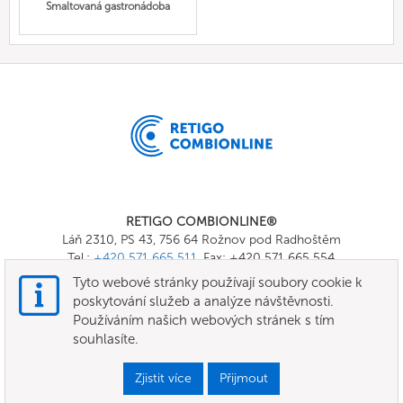
Smaltovaná gastronádoba
RETIGO COMBIONLINE®
Láň 2310, PS 43, 756 64 Rožnov pod Radhoštěm
Tel.:
+420 571 665 511
, Fax: +420 571 665 554
E-mail:
info@combionline.com
Tyto webové stránky používají soubory cookie k
poskytování služeb a analýze návštěvnosti.
Používáním našich webových stránek s tím
OnlineMenu
souhlasíte.
Všeobecné smluvní podmínky
Zjistit více
Přijmout