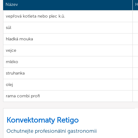
Název
H
vepřová kotleta nebo plec k.ů.
sůl
hladká mouka
vejce
mléko
struhanka
olej
rama combi profi
Konvektomaty Retigo
Ochutnejte profesionální gastronomii