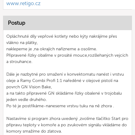
www.retigo.cz
Postup
Opláchnuté díly vepřové kotlety nebo kýty nakrájíme přes
vlákno na plátky,
naklepeme je ,na okrajích nařízneme a osolíme.
Připravené řízky obalíme v prosáté mouce,rozšlehaných vejcích
a strouhance.
Dále je nazbytné pro smažení v konvektomatu nanést i vrstvu
oleje a Ramy Combi Profi 1:1 naředěné v olejové pistolí na
povrch GN Vision Bake,
a na takto připravené GN skládáme řízky obalené v trojobalu
jeden vedle druhého.
Po té je postříkáme-naneseme vrstvu tuku na ně zhora .
Nastavíme si program zhora uvedený ,zvolíme tlačítko Start pro
přípravu teploty v komoře a po zvukovém signálu vkládáme do
komory smažíme do zlatova.