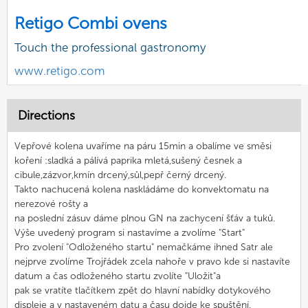
Retigo Combi ovens
Touch the professional gastronomy
www.retigo.com
Directions
Vepřové kolena uvaříme na páru 15min a obalíme ve směsi
koření :sladká a pálívá paprika mletá,sušený česnek a
cibule,zázvor,kmín drcený,sůl,pepř černý drcený.
Takto nachucená kolena naskládáme do konvektomatu na
nerezové rošty a
na poslední zásuv dáme plnou GN na zachycení šťáv a tuků.
Výše uvedený program si nastavíme a zvolíme "Start"
Pro zvolení "Odloženého startu" nemačkáme ihned Satr ale
nejprve zvolíme Trojřádek zcela nahoře v pravo kde si nastavíte
datum a čas odloženého startu zvolíte "Uložit"a
pak se vratíte tlačítkem zpět do hlavní nabídky dotykového
displeje a v nastaveném datu a času dojde ke spuštění.