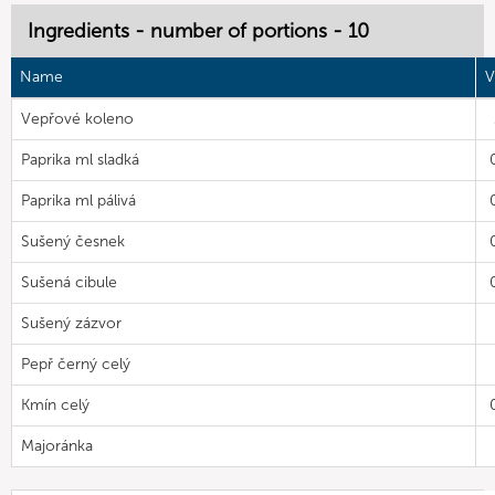
Ingredients - number of portions - 10
Name
V
Vepřové koleno
Paprika ml sladká
Paprika ml pálivá
Sušený česnek
Sušená cibule
Sušený zázvor
Pepř černý celý
Kmín celý
Majoránka