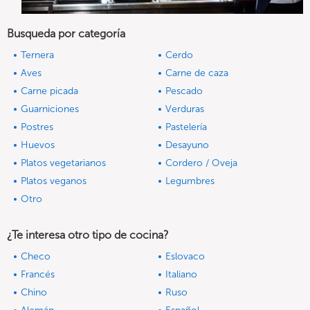
Busqueda por categoría
Ternera
Cerdo
Aves
Carne de caza
Carne picada
Pescado
Guarniciones
Verduras
Postres
Pastelería
Huevos
Desayuno
Platos vegetarianos
Cordero / Oveja
Platos veganos
Legumbres
Otro
¿Te interesa otro tipo de cocina?
Checo
Eslovaco
Francés
Italiano
Chino
Ruso