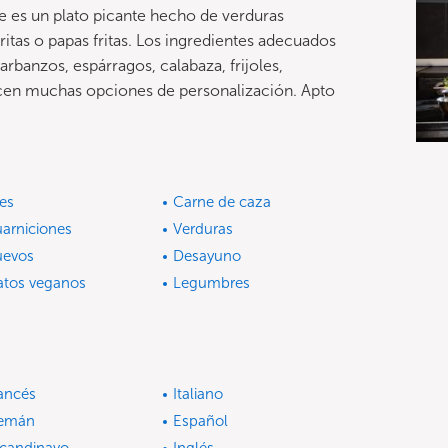
te es un plato picante hecho de verduras
ritas o papas fritas. Los ingredientes adecuados
arbanzos, espárragos, calabaza, frijoles,
recen muchas opciones de personalización. Apto
es
Carne de caza
arniciones
Verduras
evos
Desayuno
atos veganos
Legumbres
ancés
Italiano
lemán
Español