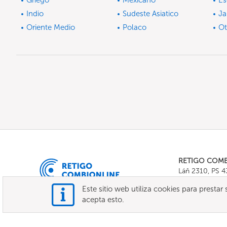
Griego
Mexicano
Es
Indio
Sudeste Asiatico
Ja
Oriente Medio
Polaco
Ot
RETIGO COM
Láň 2310, PS 
Tel.:
+420 571 
Este sitio web utiliza cookies para prestar s
E-mail:
info@c
acepta esto.