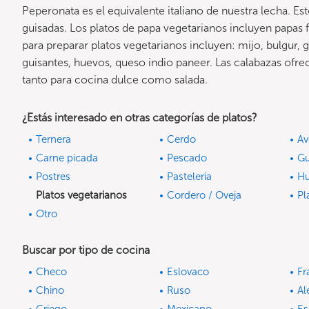
Peperonata es el equivalente italiano de nuestra lecha. Es
guisadas. Los platos de papa vegetarianos incluyen papas f
para preparar platos vegetarianos incluyen: mijo, bulgur, g
guisantes, huevos, queso indio paneer. Las calabazas of
tanto para cocina dulce como salada.
¿Estás interesado en otras categorías de platos?
Ternera
Cerdo
Av
Carne picada
Pescado
Gu
Postres
Pastelería
Hu
Platos vegetarianos
Cordero / Oveja
Pl
Otro
Buscar por tipo de cocina
Checo
Eslovaco
Fr
Chino
Ruso
A