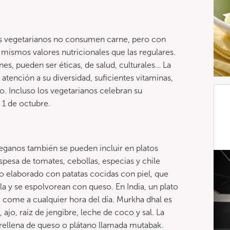
Los vegetarianos no consumen carne, pero con
 mismos valores nutricionales que las regulares.
s, pueden ser éticas, de salud, culturales… La
atención a su diversidad, suficientes vitaminas,
o. Incluso los vegetarianos celebran su
 1 de octubre.
veganos también se pueden incluir en platos
spesa de tomates, cebollas, especias y chile
ato elaborado con patatas cocidas con piel, que
lla y se espolvorean con queso. En India, un plato
 come a cualquier hora del día. Murkha dhal es
 ajo, raíz de jengibre, leche de coco y sal. La
rellena de queso o plátano llamada mutabak.