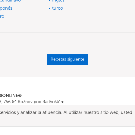
candinavo
Inglés
ponés
turco
ro
Recetas siguiente
BIONLINE®
43, 756 64 Rožnov pod Radhoštěm
665 511
, Fax: +420 571 665 554
ervicios y analizar la afluencia. Al utilizar nuestro sitio web, usted
ombionline.com