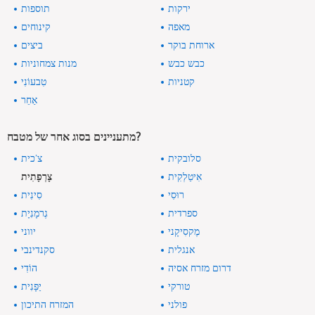
ירקות
תוספות
מאפה
קינוחים
ארוחת בוקר
ביצים
כבש כבש
מנות צמחוניות
קטניות
טִבעוֹנִי
אַחֵר
מתעניינים בסוג אחר של מטבח?
סלובקית
צ'כית
אִיטַלְקִית
צָרְפָתִית
רוּסִי
סִינִית
ספרדית
גֶרמָנִיָת
מֶקסִיקָני
יווני
אנגלית
סקנדינבי
דרום מזרח אסיה
הוֹדִי
טורקי
יַפָּנִית
פולני
המזרח התיכון