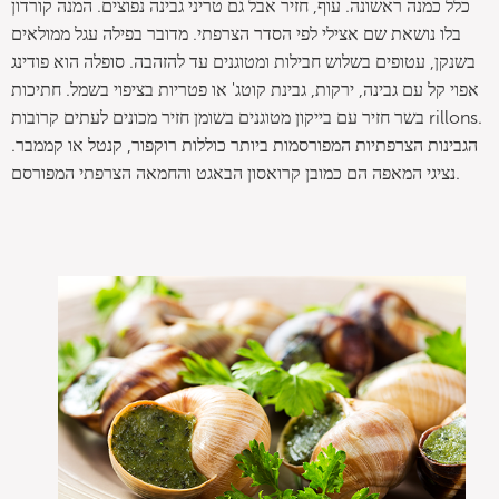
כלל כמנה ראשונה. עוף, חזיר אבל גם טריני גבינה נפוצים. המנה קורדון
בלו נושאת שם אצילי לפי הסדר הצרפתי. מדובר בפילה עגל ממולאים
בשנקן, עטופים בשלוש חבילות ומטוגנים עד להזהבה. סופלה הוא פודינג
אפוי קל עם גבינה, ירקות, גבינת קוטג' או פטריות בציפוי בשמל. חתיכות
בשר חזיר עם בייקון מטוגנים בשומן חזיר מכונים לעתים קרובות rillons.
הגבינות הצרפתיות המפורסמות ביותר כוללות רוקפור, קנטל או קממבר.
נציגי המאפה הם כמובן קרואסון הבאגט והחמאה הצרפתי המפורסם.