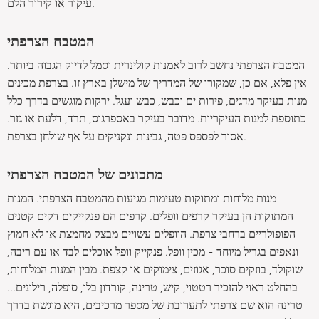
עיקור או קירור הלם.
המטבח הצרפתי
המטבח הצרפתי נחשב לרוב לאמנות קולינרית וסמל לדיוק הגבוה ביותר.
אין פלא, אם כן, שמקורו של המדריך של מישלן בארץ זו. בצרפת מכינים
מנות בעיקר מדגים, פירות ים וכבש, כבש ועגל. ירקות מוגשים בדרך כלל
כתוספת למנות העיקריות. מדובר בעיקר באספרגוס, תרד, דלעת או גזר.
אסור לפספס פטה, גבינות ונקניקים על אף שולחן בצרפת.
מתכונים של המטבח הצרפתי
מנות מלוחות ומתוקות טעימות מגיעות מהמטבח הצרפתי. המנות
המתוקות הן בעיקר קרפים וופלים. קרפים הם פנקייקים דקים קטנים
הפופולריים ברחבי צרפת. הוופלים עשויים מבצק מחמצת או לא חמוץ
ונאפים בגריל מיוחד - מכין וופל. פנקייק וופל אוכלים לבד או עם ריבה,
שוקולד, בוזקים סוכר, אגוזים, צימוקים או קצפת. מבין המנות המלוחות,
בהחלט ראוי להזכיר רטטוי, קיש, טרינה, קורדון בלו, סופלה, רילונים...
טרינה הוא שם צרפתי לתערובת של מספר מרכיבים, היא מוגשת בדרך