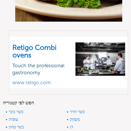
Retigo Combi
ovens
Touch the professional
gastronomy
www.retigo.com
חפש לפי קטגוריה
בשר חזיר
בשר בקר
מִשְׂחָק
עוֹפוֹת
דג
בשר טחון