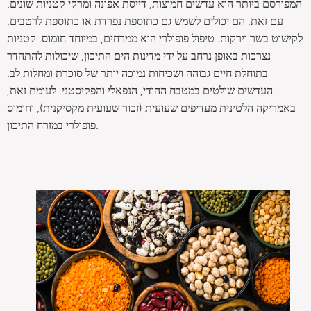
המפורסם ביותר הוא עדשים חמוצות, דייסת אפונה ומרקי קטניות שונים.
עם זאת, הם יכולים לשמש גם כתוספת נפרדת או כתוספת לרטבים,
לקישוט בשר וירקות. טיפול פופולרי הוא ממרחים, במיוחד חומוס. קטניות
נצרכות באופן נרחב על ידי מדינות הים התיכון, שיכולות להתהדר
בתוחלת חיים גבוהה ושכיחות נמוכה יותר של סוכרת ומחלות לב.
העדשים שולטים במטבח ההודי, הנפאלי והפקיסטני. לעומת זאת,
באמריקה הלטינית מעדיפים שעועית (זכור שעועית מקסיקנית), וחומוס
פופולרי במזרח התיכון.