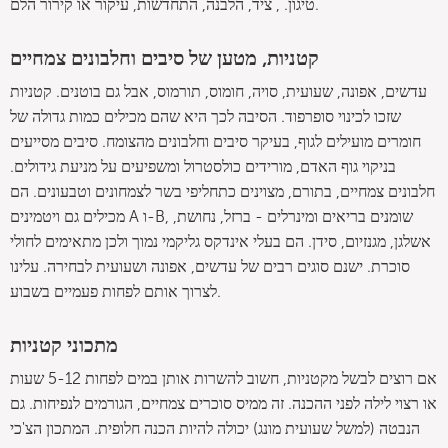
טיגון. , ציד, הלבנה, התחדשות, עיקור או קירור הלם.
קטניות, מטען של סיבים וחלבונים צמחיים
עדשים, אפונה, שעועית, סויה, חומוס, תורמוס, אבל גם בוטנים. קטניות
שזכו לכינוי סופרפוד. הסיבה לכך היא שהם מכילים כמות גדולה של
חומרים מועילים לגוף, בעיקר סיבים וחלבונים מהצומח. סיבים מסייעים
בניקוי גוף האדם, מורידים כולסטרול ומשפיעים על מניעת גידולים.
חלבונים צמחיים, בתורם, מצוינים כתחליפי בשר לצמחונים וטבעונים. הם
מכילים גם ויטמינים A ו-B, שומנים בריאים ומינרלים - ברזל, נחושת,
אשלגן, מגנזיום, סידן. הם בעלי אינדקס גליקמי נמוך ולכן מתאימים לחולי
סוכרת. ישנם סוגים רבים של עדשים, אפונה ושעועית לבחירה. עלינו
לצרוך אותם לפחות פעמיים בשבוע.
מתכוני קטניות
אם רוצים לבשל מקטניות, חשוב להשרות אותן במים לפחות 5-12 שעות
או רצוי לילה לפני ההכנה. זה ממיס סוכרים צמחיים, הגורמים לנפיחות. גם
הנבטה (למשל שעועית מונג) יכולה להיות הכנה חלופית. המתכון הצ'כי