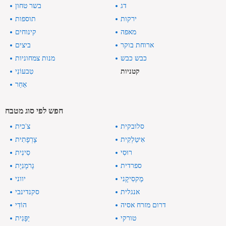
דג
בשר טחון
ירקות
תוספות
מאפה
קינוחים
ארוחת בוקר
ביצים
כבש כבש
מנות צמחוניות
קטניות
טִבעוֹנִי
אַחֵר
חפש לפי סוג מטבח
סלובקית
צ'כית
אִיטַלְקִית
צָרְפָתִית
רוּסִי
סִינִית
ספרדית
גֶרמָנִיָת
מֶקסִיקָני
יווני
אנגלית
סקנדינבי
דרום מזרח אסיה
הוֹדִי
טורקי
יַפָּנִית