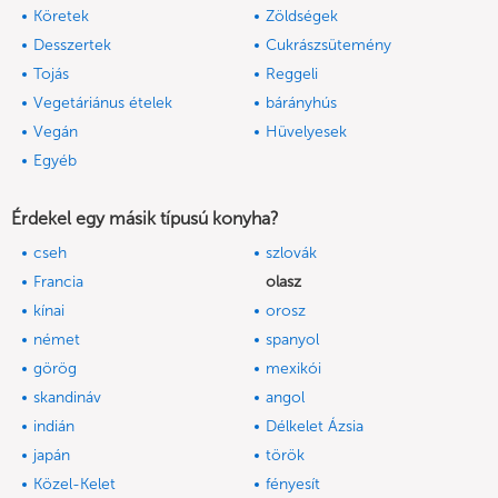
Köretek
Zöldségek
Desszertek
Cukrászsütemény
Tojás
Reggeli
Vegetáriánus ételek
bárányhús
Vegán
Hüvelyesek
Egyéb
Érdekel egy másik típusú konyha?
cseh
szlovák
Francia
olasz
kínai
orosz
német
spanyol
görög
mexikói
skandináv
angol
indián
Délkelet Ázsia
japán
török
Közel-Kelet
fényesít