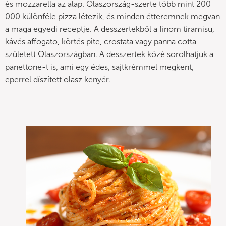
és mozzarella az alap. Olaszország-szerte több mint 200
000 különféle pizza létezik, és minden étteremnek megvan
a maga egyedi receptje. A desszertekből a finom tiramisu,
kávés affogato, körtés pite, crostata vagy panna cotta
született Olaszországban. A desszertek közé sorolhatjuk a
panettone-t is, ami egy édes, sajtkrémmel megkent,
eperrel díszített olasz kenyér.