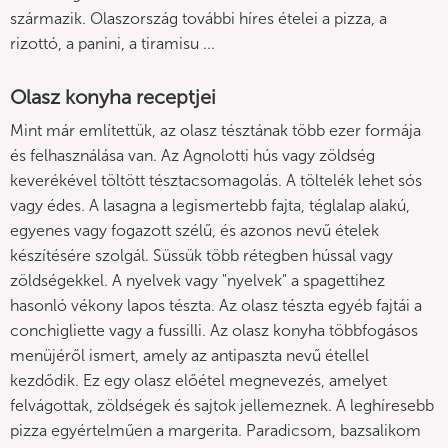
származik. Olaszország további híres ételei a pizza, a
rizottó, a panini, a tiramisu ...
Olasz konyha receptjei
Mint már említettük, az olasz tésztának több ezer formája
és felhasználása van. Az Agnolotti hús vagy zöldség
keverékével töltött tésztacsomagolás. A töltelék lehet sós
vagy édes. A lasagna a legismertebb fajta, téglalap alakú,
egyenes vagy fogazott szélű, és azonos nevű ételek
készítésére szolgál. Süssük több rétegben hússal vagy
zöldségekkel. A nyelvek vagy "nyelvek" a spagettihez
hasonló vékony lapos tészta. Az olasz tészta egyéb fajtái a
conchigliette vagy a fussilli. Az olasz konyha többfogásos
menüjéről ismert, amely az antipaszta nevű étellel
kezdődik. Ez egy olasz előétel megnevezés, amelyet
felvágottak, zöldségek és sajtok jellemeznek. A leghíresebb
pizza egyértelműen a margerita. Paradicsom, bazsalikom