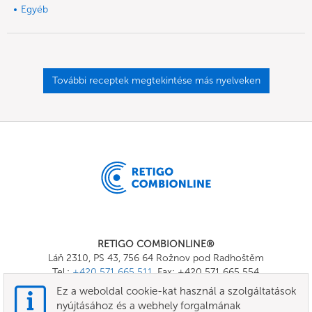
Egyéb
További receptek megtekintése más nyelveken
RETIGO COMBIONLINE®
Láň 2310, PS 43, 756 64 Rožnov pod Radhoštěm
Tel.:
+420 571 665 511
, Fax: +420 571 665 554
E-mail:
info@combionline.com
Ez a weboldal cookie-kat használ a szolgáltatások
nyújtásához és a webhely forgalmának