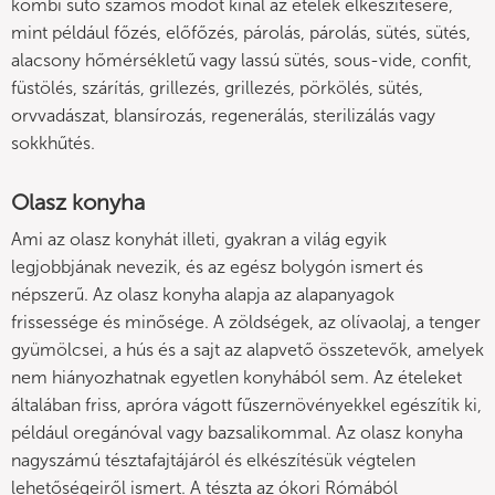
kombi sütő számos módot kínál az ételek elkészítésére,
mint például főzés, előfőzés, párolás, párolás, sütés, sütés,
alacsony hőmérsékletű vagy lassú sütés, sous-vide, confit,
füstölés, szárítás, grillezés, grillezés, pörkölés, sütés,
orvvadászat, blansírozás, regenerálás, sterilizálás vagy
sokkhűtés.
Olasz konyha
Ami az olasz konyhát illeti, gyakran a világ egyik
legjobbjának nevezik, és az egész bolygón ismert és
népszerű. Az olasz konyha alapja az alapanyagok
frissessége és minősége. A zöldségek, az olívaolaj, a tenger
gyümölcsei, a hús és a sajt az alapvető összetevők, amelyek
nem hiányozhatnak egyetlen konyhából sem. Az ételeket
általában friss, apróra vágott fűszernövényekkel egészítik ki,
például oregánóval vagy bazsalikommal. Az olasz konyha
nagyszámú tésztafajtájáról és elkészítésük végtelen
lehetőségeiről ismert. A tészta az ókori Rómából