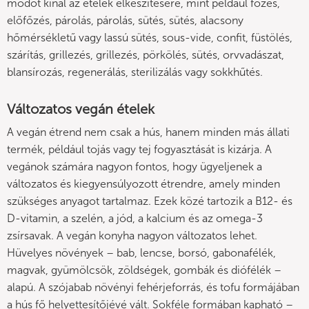
módot kínál az ételek elkészítésére, mint például főzés,
előfőzés, párolás, párolás, sütés, sütés, alacsony
hőmérsékletű vagy lassú sütés, sous-vide, confit, füstölés,
szárítás, grillezés, grillezés, pörkölés, sütés, orvvadászat,
blansírozás, regenerálás, sterilizálás vagy sokkhűtés.
Változatos vegán ételek
A vegán étrend nem csak a hús, hanem minden más állati
termék, például tojás vagy tej fogyasztását is kizárja. A
vegánok számára nagyon fontos, hogy ügyeljenek a
változatos és kiegyensúlyozott étrendre, amely minden
szükséges anyagot tartalmaz. Ezek közé tartozik a B12- és
D-vitamin, a szelén, a jód, a kalcium és az omega-3
zsírsavak. A vegán konyha nagyon változatos lehet.
Hüvelyes növények – bab, lencse, borsó, gabonafélék,
magvak, gyümölcsök, zöldségek, gombák és diófélék –
alapú. A szójabab növényi fehérjeforrás, és tofu formájában
a hús fő helyettesítőjévé vált. Sokféle formában kapható –