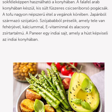
sokféleképpen használható a konyhában. A falafel arab
konyhában készül, kis sült fűszeres csicseriborsó pogácsák.
A tofu nagyon népszerű étel a vegánok körében. Japánból
származó szójatúró. Szójababból préselik, amely tele van
fehérjével, kalciummal, E-vitaminnal és alacsony
zsírtartalmú. A Paneer egy indiai sajt, amely a húst képviseli
az indiai konyhában.