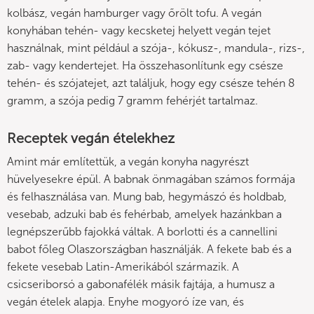
kolbász, vegán hamburger vagy őrölt tofu. A vegán
konyhában tehén- vagy kecsketej helyett vegán tejet
használnak, mint például a szója-, kókusz-, mandula-, rizs-,
zab- vagy kendertejet. Ha összehasonlítunk egy csésze
tehén- és szójatejet, azt találjuk, hogy egy csésze tehén 8
gramm, a szója pedig 7 gramm fehérjét tartalmaz.
Receptek vegán ételekhez
Amint már említettük, a vegán konyha nagyrészt
hüvelyesekre épül. A babnak önmagában számos formája
és felhasználása van. Mung bab, hegymászó és holdbab,
vesebab, adzuki bab és fehérbab, amelyek hazánkban a
legnépszerűbb fajokká váltak. A borlotti és a cannellini
babot főleg Olaszországban használják. A fekete bab és a
fekete vesebab Latin-Amerikából származik. A
csicseriborsó a gabonafélék másik fajtája, a humusz a
vegán ételek alapja. Enyhe mogyoró íze van, és