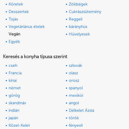
Köretek
Zöldségek
Desszertek
Cukrászsütemény
Tojás
Reggeli
Vegetáriánus ételek
bárányhús
Vegán
Hüvelyesek
Egyéb
Keresés a konyha típusa szerint
cseh
szlovák
Francia
olasz
kínai
orosz
német
spanyol
görög
mexikói
skandináv
angol
indián
Délkelet Ázsia
japán
török
Közel-Kelet
fényesít