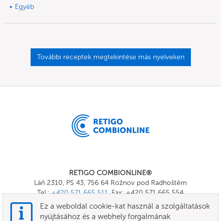
Egyéb
További receptek megtekintése más nyelveken
RETIGO COMBIONLINE®
Láň 2310, PS 43, 756 64 Rožnov pod Radhoštěm
Tel.:
+420 571 665 511
, Fax: +420 571 665 554
E-mail:
info@combionline.com
Ez a weboldal cookie-kat használ a szolgáltatások
nyújtásához és a webhely forgalmának