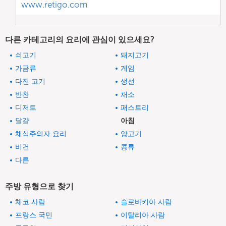
www.retigo.com
다른 카테고리의 요리에 관심이 있으세요?
쇠고기
돼지고기
가금류
게임
다진 고기
생선
반찬
채소
디저트
패스트리
달걀
아침
채식주의자 요리
양고기
비건
콩류
다른
주방 유형으로 찾기
체코 사람
슬로바키아 사람
프랑스 국민
이탈리아 사람