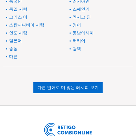
중국인
러시아인
독일 사람
스페인의
그리스 어
멕시코 인
스칸디나비아 사람
영어
인도 사람
동남아시아
일본어
터키어
중동
광택
다른
다른 언어로 더 많은 레시피 보기