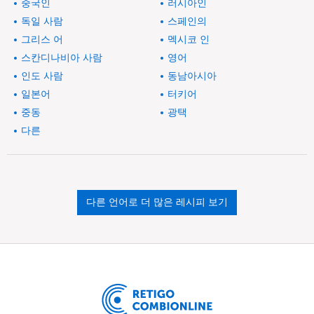
중국인
러시아인
독일 사람
스페인의
그리스 어
멕시코 인
스칸디나비아 사람
영어
인도 사람
동남아시아
일본어
터키어
중동
광택
다른
다른 언어로 더 많은 레시피 보기