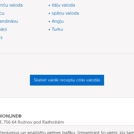
anču valoda
itāļu valoda
cu
spāņu valoda
andināvu
Angļu
pāņi
Turku
ts
Skatiet vairāk recepšu citās valodās
BIONLINE®
43, 756 64 Rožnov pod Radhoštěm
665 511
, Fax: +420 571 665 554
kalpojumus un analizētu vietnes trafiku. Izmantojot šo vietni, jūs ta