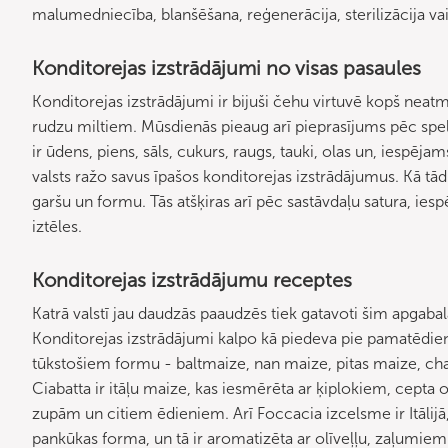
malumedniecība, blanšēšana, reģenerācija, sterilizācija va
Konditorejas izstrādājumi no visas pasaules
Konditorejas izstrādājumi ir bijuši čehu virtuvē kopš neat
rudzu miltiem. Mūsdienās pieaug arī pieprasījums pēc spelt
ir ūdens, piens, sāls, cukurs, raugs, tauki, olas un, iespēja
valsts ražo savus īpašos konditorejas izstrādājumus. Kā t
garšu un formu. Tās atšķiras arī pēc sastāvdaļu satura,
iztēles.
Konditorejas izstrādājumu receptes
Katrā valstī jau daudzās paaudzēs tiek gatavoti šim apgabal
Konditorejas izstrādājumi kalpo kā piedeva pie pamatēdiena
tūkstošiem formu - baltmaize, nan maize, pitas maize, cha
Ciabatta ir itāļu maize, kas iesmērēta ar ķiplokiem, cepta o
zupām un citiem ēdieniem. Arī Foccacia izcelsme ir Itālijā, 
pankūkas forma, un tā ir aromatizēta ar olīveļļu, zaļumie