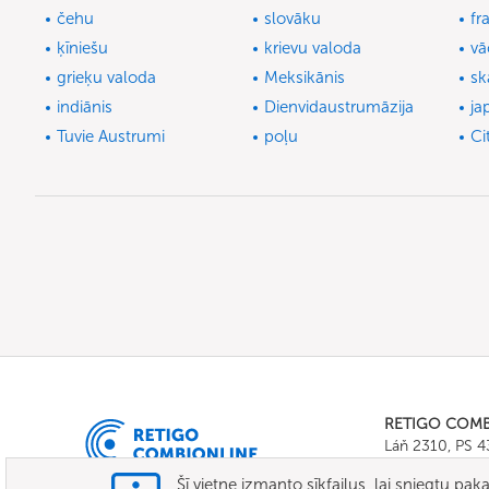
čehu
slovāku
fr
ķīniešu
krievu valoda
vā
grieķu valoda
Meksikānis
sk
indiānis
Dienvidaustrumāzija
ja
Tuvie Austrumi
poļu
Ci
RETIGO COM
Láň 2310, PS 
Tel.:
+420 571 
Šī vietne izmanto sīkfailus, lai sniegtu pa