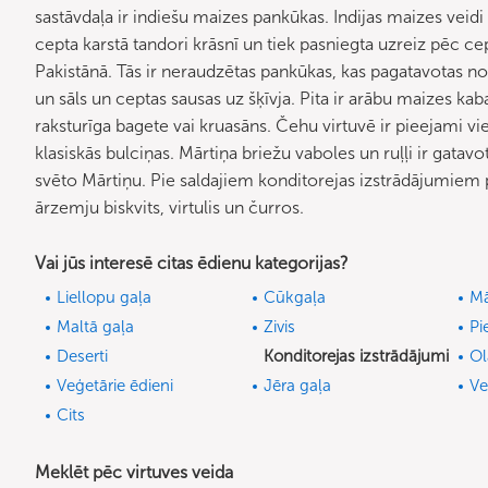
sastāvdaļa ir indiešu maizes pankūkas. Indijas maizes veidi 
cepta karstā tandori krāsnī un tiek pasniegta uzreiz pēc ce
Pakistānā. Tās ir neraudzētas pankūkas, kas pagatavotas no
un sāls un ceptas sausas uz šķīvja. Pita ir arābu maizes kab
raksturīga bagete vai kruasāns. Čehu virtuvē ir pieejami vi
klasiskās bulciņas. Mārtiņa briežu vaboles un ruļļi ir gatav
svēto Mārtiņu. Pie saldajiem konditorejas izstrādājumiem pi
ārzemju biskvits, virtulis un čurros.
Vai jūs interesē citas ēdienu kategorijas?
Liellopu gaļa
Cūkgaļa
Mā
Maltā gaļa
Zivis
Pi
Deserti
Konditorejas izstrādājumi
Ol
Veģetārie ēdieni
Jēra gaļa
Ve
Cits
Meklēt pēc virtuves veida