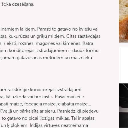
i šoka dzesēšana.
minamiem laikiem. Parasti to gatavo no kviešu vai
as, kukurūzas un griķu miltiem. Citas sastāvdaļas
ms, rieksti, rozīnes, magones vai ķimenes. Katra
ādiem konditorejas izstrādājumiem ir daudz formu,
 iespējamām gatavošanas metodēm un maiznieku
am raksturīgie konditorejas izstrādājumi.
, kā uzkoda vai brokastis. Pašai maizei ir
pati maize, foccacia maize, ciabatta maize...
līveļļā un pārkaisīta ar sieru. Pasniedz kā piedevu
to gatavo no picai līdzīgas mīklas. Tai ir apaļas
m un ķiplokiem. Indijas virtuves neatņemama