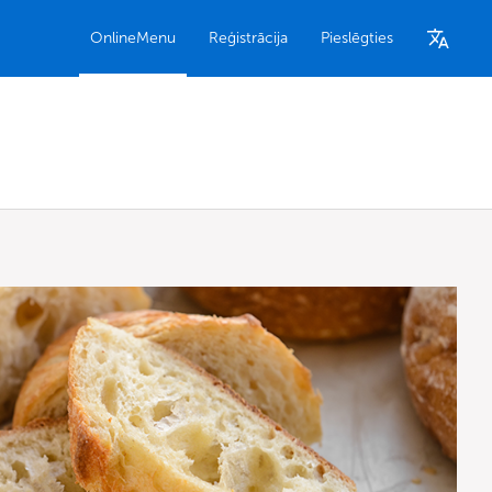
OnlineMenu
Reģistrācija
Pieslēgties