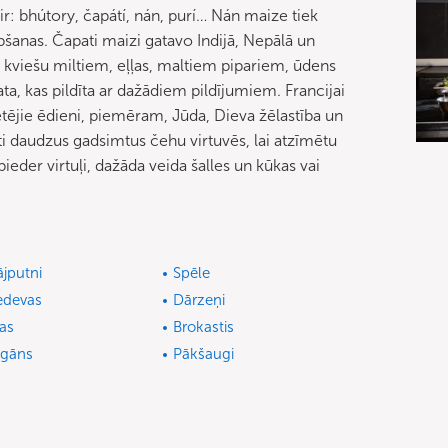
ir: bhútory, čapátí, nán, purí… Nán maize tiek
pšanas. Čapati maizi gatavo Indijā, Nepālā un
 kviešu miltiem, eļļas, maltiem pipariem, ūdens
ata, kas pildīta ar dažādiem pildījumiem. Francijai
etējie ēdieni, piemēram, Jūda, Dieva žēlastība un
oti daudzus gadsimtus čehu virtuvēs, lai atzīmētu
eder virtuļi, dažāda veida šalles un kūkas vai
jputni
Spēle
edevas
Dārzeņi
as
Brokastis
gāns
Pākšaugi