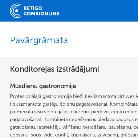
Pavārgrāmata
Konditorejas izstrādājumi
Mūsdienu gastronomijā
Profesionālajā gastronomijā bieži tiek izmantota virtuves 
tiek izmantota garšīgu ēdienu pagatavošanai. Kombinētajai
piemērota visu veidu gaļas, dārzeņu, piedevu, ceptu ēdien
pagatavošanai. Kombinētā cepeškrāsns piedāvā daudzus ē
gatavošanu, iepriekšēju vārīšanu, tvaicēšanu, sautēšanu,
cepšanu, sous-vide, confit, kūpināšanu, žāvēšanu, grilēša