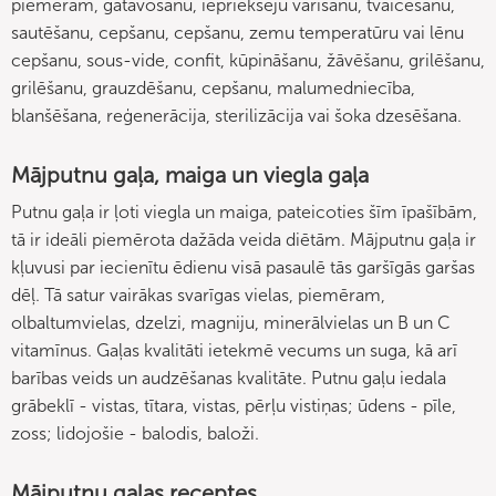
piemēram, gatavošanu, iepriekšēju vārīšanu, tvaicēšanu,
sautēšanu, cepšanu, cepšanu, zemu temperatūru vai lēnu
cepšanu, sous-vide, confit, kūpināšanu, žāvēšanu, grilēšanu,
grilēšanu, grauzdēšanu, cepšanu, malumedniecība,
blanšēšana, reģenerācija, sterilizācija vai šoka dzesēšana.
Mājputnu gaļa, maiga un viegla gaļa
Putnu gaļa ir ļoti viegla un maiga, pateicoties šīm īpašībām,
tā ir ideāli piemērota dažāda veida diētām. Mājputnu gaļa ir
kļuvusi par iecienītu ēdienu visā pasaulē tās garšīgās garšas
dēļ. Tā satur vairākas svarīgas vielas, piemēram,
olbaltumvielas, dzelzi, magniju, minerālvielas un B un C
vitamīnus. Gaļas kvalitāti ietekmē vecums un suga, kā arī
barības veids un audzēšanas kvalitāte. Putnu gaļu iedala
grābeklī - vistas, tītara, vistas, pērļu vistiņas; ūdens - pīle,
zoss; lidojošie - balodis, baloži.
Mājputnu gaļas receptes