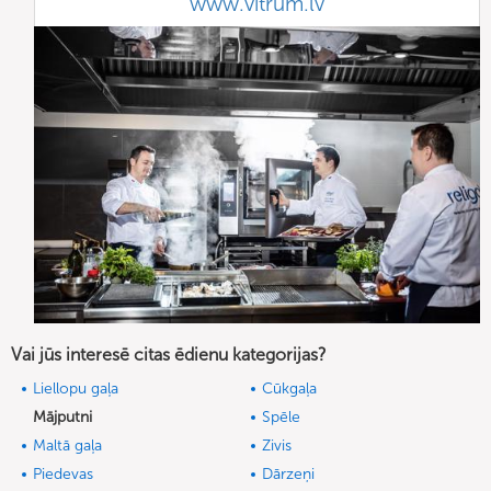
www.vitrum.lv
Vai jūs interesē citas ēdienu kategorijas?
Liellopu gaļa
Cūkgaļa
Mājputni
Spēle
Maltā gaļa
Zivis
Piedevas
Dārzeņi