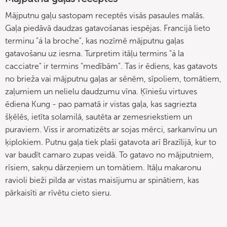
Mājputnu gaļu sastopam receptēs visās pasaules malās.
Gaļa piedāvā daudzas gatavošanas iespējas. Francijā lieto
terminu "á la broche", kas nozīmē mājputnu gaļas
gatavošanu uz iesma. Turpretim itāļu termins "á la
cacciatre" ir termins "medībām". Tas ir ēdiens, kas gatavots
no brieža vai mājputnu gaļas ar sēnēm, sīpoliem, tomātiem,
zaļumiem un nelielu daudzumu vīna. Ķīniešu virtuves
ēdiena Kung - pao pamatā ir vistas gaļa, kas sagriezta
šķēlēs, ietīta solamilā, sautēta ar zemesriekstiem un
puraviem. Viss ir aromatizēts ar sojas mērci, sarkanvīnu un
ķiplokiem. Putnu gaļa tiek plaši gatavota arī Brazīlijā, kur to
var baudīt camaro zupas veidā. To gatavo no mājputniem,
rīsiem, sakņu dārzeņiem un tomātiem. Itāļu makaronu
ravioli bieži pilda ar vistas maisījumu ar spinātiem, kas
pārkaisīti ar rīvētu cieto sieru.