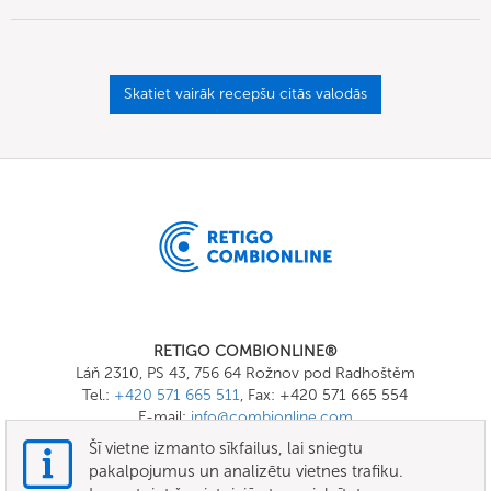
Skatiet vairāk recepšu citās valodās
RETIGO COMBIONLINE®
Láň 2310, PS 43, 756 64 Rožnov pod Radhoštěm
Tel.:
+420 571 665 511
, Fax: +420 571 665 554
E-mail:
info@combionline.com
Šī vietne izmanto sīkfailus, lai sniegtu
pakalpojumus un analizētu vietnes trafiku.