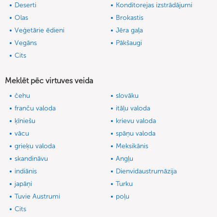
Deserti
Konditorejas izstrādājumi
Olas
Brokastis
Veģetārie ēdieni
Jēra gaļa
Vegāns
Pākšaugi
Cits
Meklēt pēc virtuves veida
čehu
slovāku
franču valoda
itāļu valoda
ķīniešu
krievu valoda
vācu
spāņu valoda
grieķu valoda
Meksikānis
skandināvu
Angļu
indiānis
Dienvidaustrumāzija
japāņi
Turku
Tuvie Austrumi
poļu
Cits