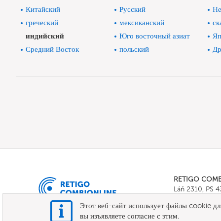
Китайский
Русский
Не
греческий
мексиканский
ск
индийский
Юго восточный азиат
Яп
Средний Восток
польский
Др
RETIGO COM
Láň 2310, PS 
Tel.:
+420 571 
Этот веб-сайт использует файлы cookie дл
E-mail:
info@c
вы изъявляете согласие с этим.