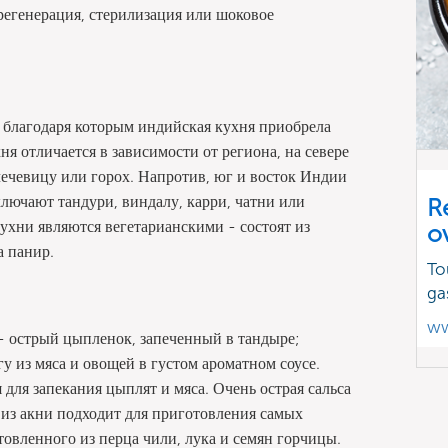
 регенерация, стерилизация или шоковое
 благодаря которым индийская кухня приобрела
ня отличается в зависимости от региона, на севере
 чечевицу или горох. Напротив, юг и восток Индии
лючают тандури, виндалу, карри, чатни или
R
ухни являются вегетарианскими - состоят из
o
а панир.
To
ga
ww
- острый цыпленок, запеченный в тандыре;
гу из мяса и овощей в густом ароматном соусе.
 для запекания цыплят и мяса. Очень острая сальса
 из акни подходит для приготовления самых
товленного из перца чили, лука и семян горчицы.