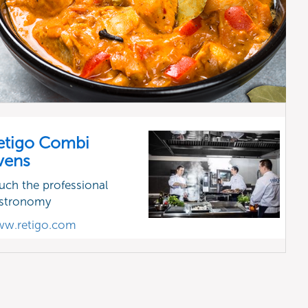
etigo Combi
vens
uch the professional
stronomy
w.retigo.com