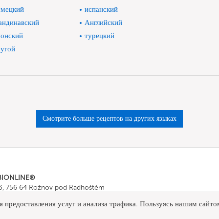
мецкий
испанский
андинавский
Английский
онский
турецкий
угой
Смотрите больше рецептов на других языках
BIONLINE®
43, 756 64 Rožnov pod Radhoštěm
665 511
, Fax: +420 571 665 554
я предоставления услуг и анализа трафика. Пользуясь нашим сайто
ombionline.com