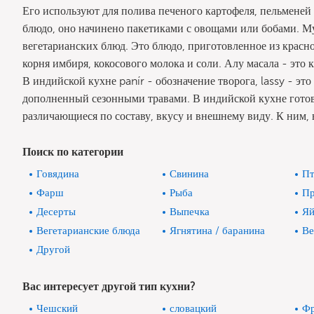
Его используют для полива печеного картофеля, пельменей 
блюдо, оно начинено пакетиками с овощами или бобами. Му
вегетарианских блюд. Это блюдо, приготовленное из красн
корня имбиря, кокосового молока и соли. Алу масала - это
В индийской кухне panír - обозначение творога, lassy - эт
дополненный сезонными травами. В индийской кухне готов
различающиеся по составу, вкусу и внешнему виду. К ним, в
Поиск по категории
Говядина
Свинина
Пт
Фарш
Рыба
Пр
Десерты
Выпечка
Яй
Вегетарианские блюда
Ягнятина / баранина
Ве
Другой
Вас интересует другой тип кухни?
Чешский
словацкий
Фр