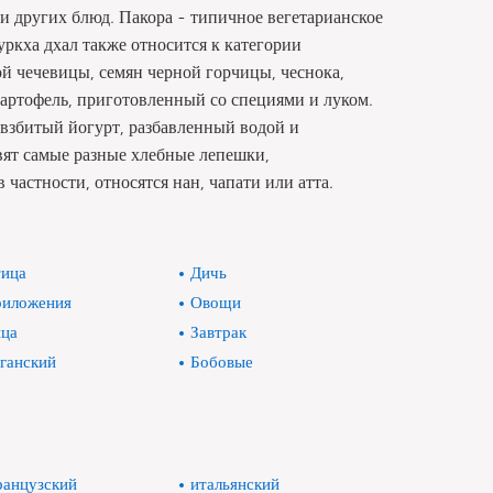
и других блюд. Пакора - типичное вегетарианское
ркха дхал также относится к категории
ой чечевицы, семян черной горчицы, чеснока,
 картофель, приготовленный со специями и луком.
о взбитый йогурт, разбавленный водой и
ят самые разные хлебные лепешки,
 частности, относятся нан, чапати или атта.
ица
Дичь
иложения
Овощи
ца
Завтрак
ганский
Бобовые
анцузский
итальянский