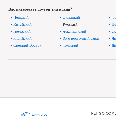
Вас интересует другой тип кухни?
Чешский
словацкий
Фр
Китайский
Русский
Не
греческий
мексиканский
ск
индийский
Юго восточный азиат
Яп
Средний Восток
польский
Др
RETIGO COM