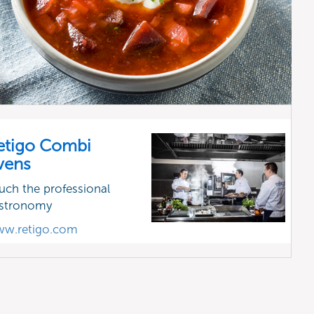
etigo Combi
vens
uch the professional
stronomy
w.retigo.com