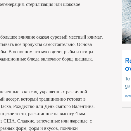
 регенерация, стерилизация или шоковое
и большое влияние оказал суровый местный климат.
тывать все продукты самостоятельно. Основа
рибы. В основном это мясо дичи, рыбы и птицы.
 Традиционные блюда включают борщ, шашлык,
R
o
To
ga
апеченные в кексах, украшенных различной
ww
й десерт, который традиционно готовят в
Пасха, Рождество или День святого Валентина.
цское тесто, раскатанное на высоту 4 мм.
из США. Сладкие, запеченные или жареные, с
 разных форм, форм и вкусов, пончики