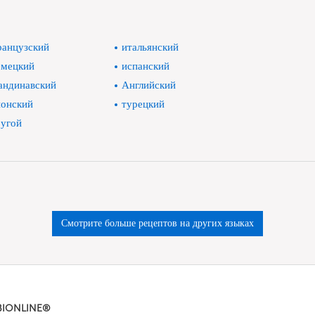
анцузский
итальянский
мецкий
испанский
андинавский
Английский
онский
турецкий
угой
Смотрите больше рецептов на других языках
BIONLINE®