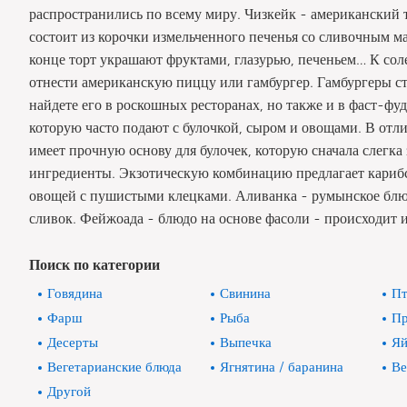
распространились по всему миру. Чизкейк - американский т
состоит из корочки измельченного печенья со сливочным мас
конце торт украшают фруктами, глазурью, печеньем… К с
отнести американскую пиццу или гамбургер. Гамбургеры с
найдете его в роскошных ресторанах, но также и в фаст-фуд
которую часто подают с булочкой, сыром и овощами. В отл
имеет прочную основу для булочек, которую сначала слегка 
ингредиенты. Экзотическую комбинацию предлагает карибск
овощей с пушистыми клецками. Аливанка - румынское блюд
сливок. Фейжоада - блюдо на основе фасоли - происходит и
Поиск по категории
Говядина
Свинина
Пт
Фарш
Рыба
Пр
Десерты
Выпечка
Яй
Вегетарианские блюда
Ягнятина / баранина
Ве
Другой