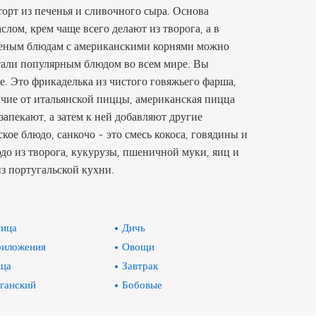
орт из печенья и сливочного сыра. Основа
лом, крем чаще всего делают из творога, а в
оленым блюдам с американскими корнями можно
тали популярным блюдом во всем мире. Вы
е. Это фрикаделька из чистого говяжьего фарша,
ичие от итальянской пиццы, американская пицца
запекают, а затем к ней добавляют другие
ое блюдо, санкочо - это смесь кокоса, говядины и
о из творога, кукурузы, пшеничной муки, яиц и
з португальской кухни.
ица
Дичь
иложения
Овощи
ца
Завтрак
ганский
Бобовые