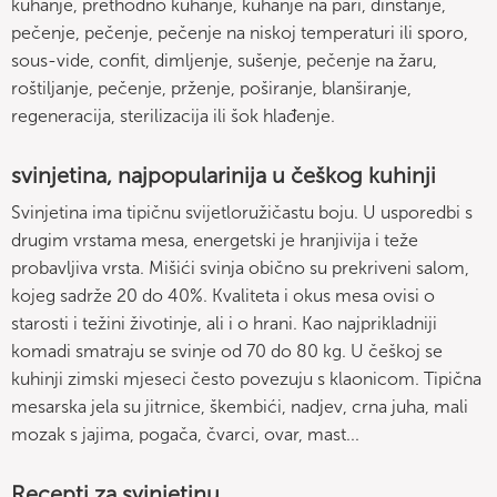
kuhanje, prethodno kuhanje, kuhanje na pari, dinstanje,
pečenje, pečenje, pečenje na niskoj temperaturi ili sporo,
sous-vide, confit, dimljenje, sušenje, pečenje na žaru,
roštiljanje, pečenje, prženje, poširanje, blanširanje,
regeneracija, sterilizacija ili šok hlađenje.
svinjetina, najpopularinija u češkog kuhinji
Svinjetina ima tipičnu svijetloružičastu boju. U usporedbi s
drugim vrstama mesa, energetski je hranjivija i teže
probavljiva vrsta. Mišići svinja obično su prekriveni salom,
kojeg sadrže 20 do 40%. Kvaliteta i okus mesa ovisi o
starosti i težini životinje, ali i o hrani. Kao najprikladniji
komadi smatraju se svinje od 70 do 80 kg. U češkoj se
kuhinji zimski mjeseci često povezuju s klaonicom. Tipična
mesarska jela su jitrnice, škembići, nadjev, crna juha, mali
mozak s jajima, pogača, čvarci, ovar, mast...
Recepti za svinjetinu