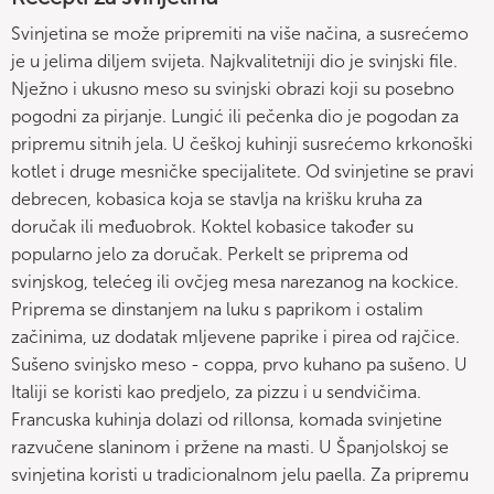
Svinjetina se može pripremiti na više načina, a susrećemo
je u jelima diljem svijeta. Najkvalitetniji dio je svinjski file.
Nježno i ukusno meso su svinjski obrazi koji su posebno
pogodni za pirjanje. Lungić ili pečenka dio je pogodan za
pripremu sitnih jela. U češkoj kuhinji susrećemo krkonoški
kotlet i druge mesničke specijalitete. Od svinjetine se pravi
debrecen, kobasica koja se stavlja na krišku kruha za
doručak ili međuobrok. Koktel kobasice također su
popularno jelo za doručak. Perkelt se priprema od
svinjskog, telećeg ili ovčjeg mesa narezanog na kockice.
Priprema se dinstanjem na luku s paprikom i ostalim
začinima, uz dodatak mljevene paprike i pirea od rajčice.
Sušeno svinjsko meso - coppa, prvo kuhano pa sušeno. U
Italiji se koristi kao predjelo, za pizzu i u sendvičima.
Francuska kuhinja dolazi od rillonsa, komada svinjetine
razvučene slaninom i pržene na masti. U Španjolskoj se
svinjetina koristi u tradicionalnom jelu paella. Za pripremu