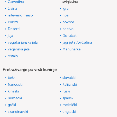
Govedina
svinjetina
živina
igra
mleveno meso
riba
Prilozi
povrće
Deserti
pecivo
jaja
Doručak
vegetarijanska jela
jagnjetin/ovčetina
veganska jela
Mahunarke
ostalo
Pretraživanje po vrsti kuhinje
češki
slovački
francuski
italijanski
kineski
ruski
nemački
španski
grčki
meksički
skandinavski
engleski