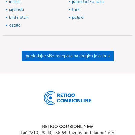
indijski
jugoistočna azija
japanski
turki
bliski istok
poljski
ostalo
pogledajte više recepata na drugim jezicima
RETIGO COMBIONLINE®
Láň 2310, PS 43, 756 64 Rožnov pod Radhoštěm