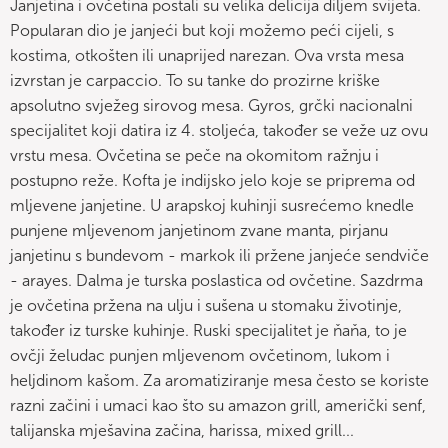
Janjetina i ovčetina postali su velika delicija diljem svijeta.
Popularan dio je janjeći but koji možemo peći cijeli, s
kostima, otkošten ili unaprijed narezan. Ova vrsta mesa
izvrstan je carpaccio. To su tanke do prozirne kriške
apsolutno svježeg sirovog mesa. Gyros, grčki nacionalni
specijalitet koji datira iz 4. stoljeća, također se veže uz ovu
vrstu mesa. Ovčetina se peče na okomitom ražnju i
postupno reže. Kofta je indijsko jelo koje se priprema od
mljevene janjetine. U arapskoj kuhinji susrećemo knedle
punjene mljevenom janjetinom zvane manta, pirjanu
janjetinu s bundevom - markok ili pržene janjeće sendviče
- arayes. Dalma je turska poslastica od ovčetine. Sazdrma
je ovčetina pržena na ulju i sušena u stomaku životinje,
također iz turske kuhinje. Ruski specijalitet je ňaňa, to je
ovčji želudac punjen mljevenom ovčetinom, lukom i
heljdinom kašom. Za aromatiziranje mesa često se koriste
razni začini i umaci kao što su amazon grill, američki senf,
talijanska mješavina začina, harissa, mixed grill...