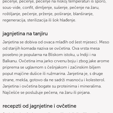
pečenje, pečenje, pečenje na niskoj temperaturi ili sporo,
sous-vide, confit, dimljenje, sušenje, pečenje na žaru,
roštiljanje, pečenje, prženje, poširanje, blanširanje,
regeneracija, sterilizacija ili šok hlađenje.
jagnjetina na tanjiru
Janjetina se dobiva od ovaca mlađih od šest mjeseci. Meso
od starijih komada naziva se ovčetina. Ova vrsta mesa
posebno je popularna na Bliskom istoku, u Indiji i na
Balkanu. Ovčetina ima jarko crvenu boju i zbog jake arome
priprema se uglavnom s češnjakom i začinskim biljem
poput majčine dušice ili ružmarina. Janjetina je, s druge
strane, mekša, gotovo da ne sadrži masnoću i kolesterol.
Janjetina i ovčetina bogate su proteinima i mineralima.
Najčešće se poslužuje pečena, na žaru ili pirjana.
recepzti od jagnjetine i ovčetine