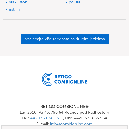
bliski istok
poljski
ostalo
pogledajte više recepata na drugim jezicima
RETIGO COMBIONLINE®
Láň 2310, PS 43, 756 64 Rožnov pod Radhoštěm
Tel.:
+420 571 665 511
, Fax: +420 571 665 554
E-mail:
info@combionline.com