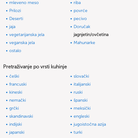
mleveno meso
riba
Prilozi
povrće
Deserti
pecivo
jaja
Doručak
vegetarijanska jela
jagnjetin/ovčetina
veganska jela
Mahunarke
ostalo
Pretraživanje po vrsti kuhinje
češki
slovački
francuski
italijanski
kineski
ruski
nemački
španski
grčki
meksički
skandinavski
engleski
indijski
jugoistočna azija
japanski
turki