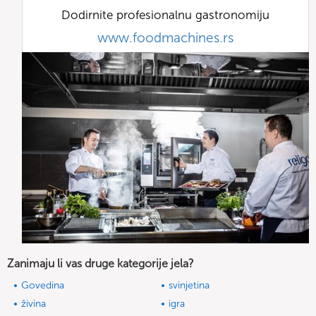
Dodirnite profesionalnu gastronomiju
www.foodmachines.rs
Zanimaju li vas druge kategorije jela?
Govedina
svinjetina
živina
igra