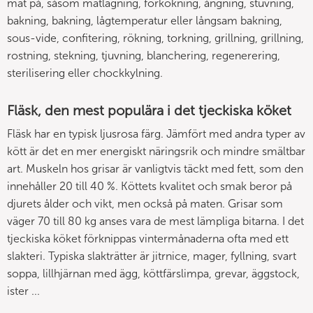
mat på, såsom matlagning, förkokning, ångning, stuvning,
bakning, bakning, lågtemperatur eller långsam bakning,
sous-vide, confitering, rökning, torkning, grillning, grillning,
rostning, stekning, tjuvning, blanchering, regenerering,
sterilisering eller chockkylning.
Fläsk, den mest populära i det tjeckiska köket
Fläsk har en typisk ljusrosa färg. Jämfört med andra typer av
kött är det en mer energiskt näringsrik och mindre smältbar
art. Muskeln hos grisar är vanligtvis täckt med fett, som den
innehåller 20 till 40 %. Köttets kvalitet och smak beror på
djurets ålder och vikt, men också på maten. Grisar som
väger 70 till 80 kg anses vara de mest lämpliga bitarna. I det
tjeckiska köket förknippas vintermånaderna ofta med ett
slakteri. Typiska slakträtter är jitrnice, mager, fyllning, svart
soppa, lillhjärnan med ägg, köttfärslimpa, grevar, äggstock,
ister ...