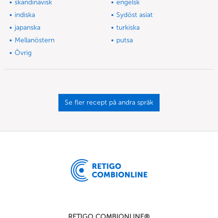
skandinavisk
engelsk
indiska
Sydöst asiat
japanska
turkiska
Mellanöstern
putsa
Övrig
Se fler recept på andra språk
RETIGO COMBIONLINE®