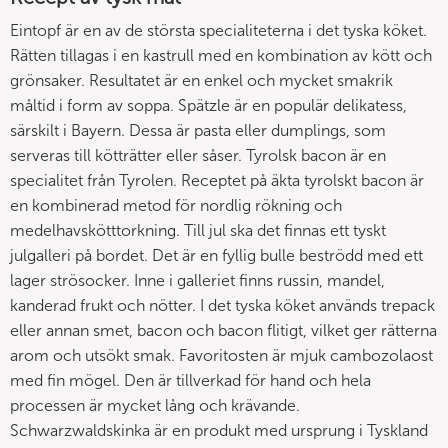
Eintopf är en av de största specialiteterna i det tyska köket.
Rätten tillagas i en kastrull med en kombination av kött och
grönsaker. Resultatet är en enkel och mycket smakrik
måltid i form av soppa. Spätzle är en populär delikatess,
särskilt i Bayern. Dessa är pasta eller dumplings, som
serveras till kötträtter eller såser. Tyrolsk bacon är en
specialitet från Tyrolen. Receptet på äkta tyrolskt bacon är
en kombinerad metod för nordlig rökning och
medelhavskötttorkning. Till jul ska det finnas ett tyskt
julgalleri på bordet. Det är en fyllig bulle beströdd med ett
lager strösocker. Inne i galleriet finns russin, mandel,
kanderad frukt och nötter. I det tyska köket används trepack
eller annan smet, bacon och bacon flitigt, vilket ger rätterna
arom och utsökt smak. Favoritosten är mjuk cambozolaost
med fin mögel. Den är tillverkad för hand och hela
processen är mycket lång och krävande.
Schwarzwaldskinka är en produkt med ursprung i Tyskland