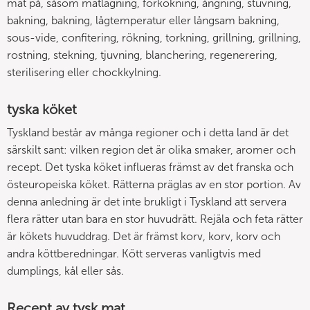
mat på, såsom matlagning, förkokning, ångning, stuvning,
bakning, bakning, lågtemperatur eller långsam bakning,
sous-vide, confitering, rökning, torkning, grillning, grillning,
rostning, stekning, tjuvning, blanchering, regenerering,
sterilisering eller chockkylning.
tyska köket
Tyskland består av många regioner och i detta land är det
särskilt sant: vilken region det är olika smaker, aromer och
recept. Det tyska köket influeras främst av det franska och
östeuropeiska köket. Rätterna präglas av en stor portion. Av
denna anledning är det inte brukligt i Tyskland att servera
flera rätter utan bara en stor huvudrätt. Rejäla och feta rätter
är kökets huvuddrag. Det är främst korv, korv, korv och
andra köttberedningar. Kött serveras vanligtvis med
dumplings, kål eller sås.
Recept av tysk mat