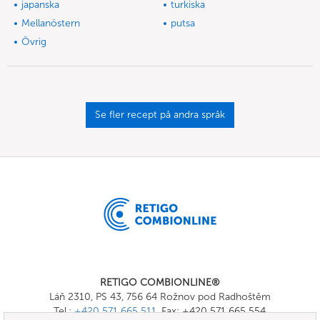
japanska
turkiska
Mellanöstern
putsa
Övrig
Se fler recept på andra språk
RETIGO COMBIONLINE®
Láň 2310, PS 43, 756 64 Rožnov pod Radhoštěm
Tel.:
+420 571 665 511
, Fax: +420 571 665 554