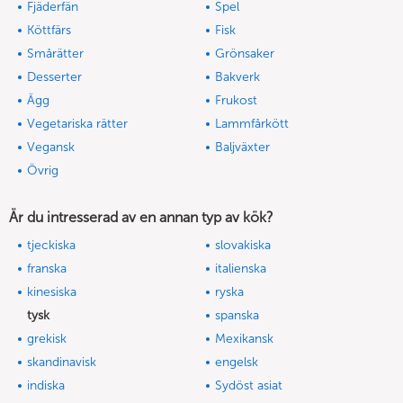
Fjäderfän
Spel
Köttfärs
Fisk
Smårätter
Grönsaker
Desserter
Bakverk
Ägg
Frukost
Vegetariska rätter
Lammfårkött
Vegansk
Baljväxter
Övrig
Är du intresserad av en annan typ av kök?
tjeckiska
slovakiska
franska
italienska
kinesiska
ryska
tysk
spanska
grekisk
Mexikansk
skandinavisk
engelsk
indiska
Sydöst asiat