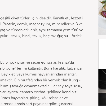
itli diyet türleri için idealdir. Kanatlı eti, lezzetli
i. Protein, demir, magnezyum, mineraller ve B ve
si yaş ve türden etkilenir, aynı zamanda yem türü ve
rılır - tavuk, hindi, tavuk, beç tavuğu; su - ördek,
 Et, birçok pişirme seçeneği sunar. Fransa'da
broche" terimi kullanılır. Buna karşılık, İtalyanca
ir. Geyik eti veya kümes hayvanlarından mantar,
yemektir. Çin mutfağından bir yemek olan Kung -
sotelenmiş tavuğa dayanmaktadır. Her şey soya sosu,
anları ayrıca, camaro çorbası şeklinde kendinizi
 Kümes hayvanları, pirinç, kök sebzeler ve
le rendelenmiş sert peynir serpilmiş ıspanaklı