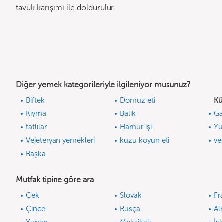
tavuk karışımı ile doldurulur.
Diğer yemek kategorileriyle ilgileniyor musunuz?
Biftek
Domuz eti
Kü
Kıyma
Balık
Ga
tatlılar
Hamur işi
Yu
Vejeteryan yemekleri
kuzu koyun eti
ve
Başka
Mutfak tipine göre ara
Çek
Slovak
Fr
Çince
Rusça
A