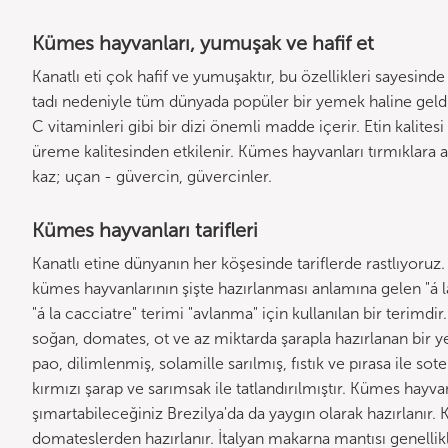
Kümes hayvanları, yumuşak ve hafif et
Kanatlı eti çok hafif ve yumuşaktır, bu özellikleri sayesinde çeş
tadı nedeniyle tüm dünyada popüler bir yemek haline geld
C vitaminleri gibi bir dizi önemli madde içerir. Etin kalite
üreme kalitesinden etkilenir. Kümes hayvanları tırmıklara ay
kaz; uçan - güvercin, güvercinler.
Kümes hayvanları tarifleri
Kanatlı etine dünyanın her köşesinde tariflerde rastlıyoruz.
kümes hayvanlarının şişte hazırlanması anlamına gelen "á la 
"á la cacciatre" terimi "avlanma" için kullanılan bir terimd
soğan, domates, ot ve az miktarda şarapla hazırlanan bir 
pao, dilimlenmiş, solamille sarılmış, fıstık ve pırasa ile 
kırmızı şarap ve sarımsak ile tatlandırılmıştır. Kümes hayv
şımartabileceğiniz Brezilya'da da yaygın olarak hazırlanır.
domateslerden hazırlanır. İtalyan makarna mantısı genellik