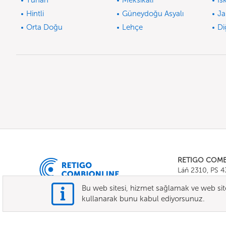
Yunan
Meksikalı
İs
Hintli
Güneydoğu Asyalı
Ja
Orta Doğu
Lehçe
Di
RETIGO COM
Láň 2310, PS 
Tel.:
+420 571 
Bu web sitesi, hizmet sağlamak ve web sitesi
E-mail:
info@c
kullanarak bunu kabul ediyorsunuz.