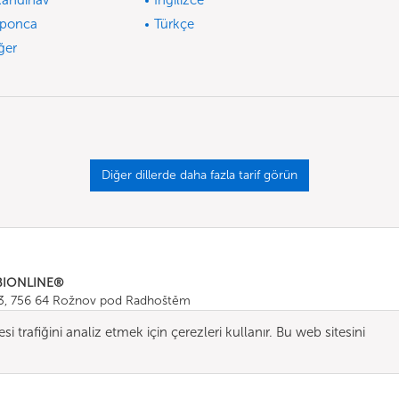
kandinav
İngilizce
ponca
Türkçe
ğer
Diğer dillerde daha fazla tarif görün
BIONLINE®
43, 756 64 Rožnov pod Radhoštěm
665 511
, Fax: +420 571 665 554
 trafiğini analiz etmek için çerezleri kullanır. Bu web sitesini
ombionline.com