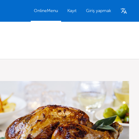
OnlineMenu
Kayıt
Giriş yapmak