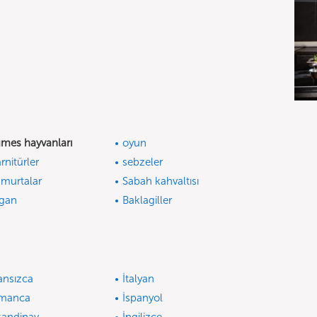
mes hayvanları
oyun
rnitürler
sebzeler
murtalar
Sabah kahvaltısı
gan
Baklagiller
ansızca
İtalyan
lmanca
İspanyol