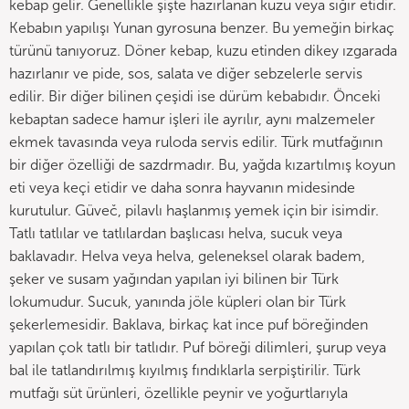
kebap gelir. Genellikle şişte hazırlanan kuzu veya sığır etidir.
Kebabın yapılışı Yunan gyrosuna benzer. Bu yemeğin birkaç
türünü tanıyoruz. Döner kebap, kuzu etinden dikey ızgarada
hazırlanır ve pide, sos, salata ve diğer sebzelerle servis
edilir. Bir diğer bilinen çeşidi ise dürüm kebabıdır. Önceki
kebaptan sadece hamur işleri ile ayrılır, aynı malzemeler
ekmek tavasında veya ruloda servis edilir. Türk mutfağının
bir diğer özelliği de sazdrmadır. Bu, yağda kızartılmış koyun
eti veya keçi etidir ve daha sonra hayvanın midesinde
kurutulur. Güveč, pilavlı haşlanmış yemek için bir isimdir.
Tatlı tatlılar ve tatlılardan başlıcası helva, sucuk veya
baklavadır. Helva veya helva, geleneksel olarak badem,
şeker ve susam yağından yapılan iyi bilinen bir Türk
lokumudur. Sucuk, yanında jöle küpleri olan bir Türk
şekerlemesidir. Baklava, birkaç kat ince puf böreğinden
yapılan çok tatlı bir tatlıdır. Puf böreği dilimleri, şurup veya
bal ile tatlandırılmış kıyılmış fındıklarla serpiştirilir. Türk
mutfağı süt ürünleri, özellikle peynir ve yoğurtlarıyla