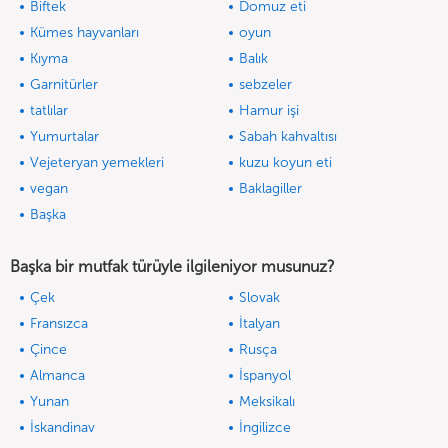
Biftek
Domuz eti
Kümes hayvanları
oyun
Kıyma
Balık
Garnitürler
sebzeler
tatlılar
Hamur işi
Yumurtalar
Sabah kahvaltısı
Vejeteryan yemekleri
kuzu koyun eti
vegan
Baklagiller
Başka
Başka bir mutfak türüyle ilgileniyor musunuz?
Çek
Slovak
Fransızca
İtalyan
Çince
Rusça
Almanca
İspanyol
Yunan
Meksikalı
İskandinav
İngilizce