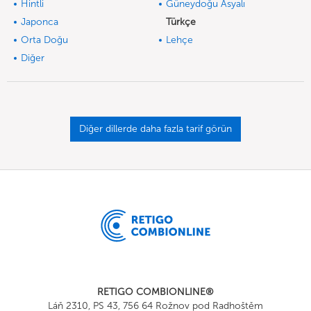
Hintli
Güneydoğu Asyalı
Japonca
Türkçe
Orta Doğu
Lehçe
Diğer
Diğer dillerde daha fazla tarif görün
RETIGO COMBIONLINE®
Láň 2310, PS 43, 756 64 Rožnov pod Radhoštěm