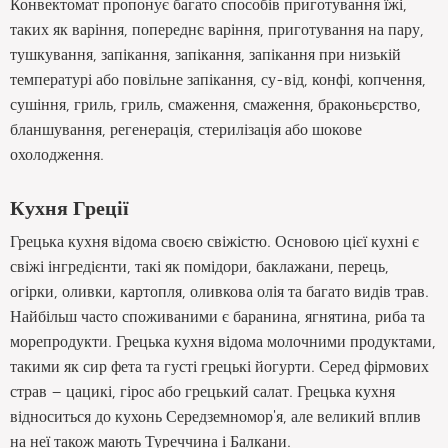
Конвектомат пропонує багато способів приготування їжі,
таких як варіння, попереднє варіння, приготування на пару,
тушкування, запікання, запікання, запікання при низькій
температурі або повільне запікання, су-від, конфі, копчення,
сушіння, гриль, гриль, смаження, смаження, браконьєрство,
бланшування, регенерація, стерилізація або шокове
охолодження.
Кухня Греції
Грецька кухня відома своєю свіжістю. Основою цієї кухні є
свіжі інгредієнти, такі як помідори, баклажани, перець,
огірки, оливки, картопля, оливкова олія та багато видів трав.
Найбільш часто споживаними є баранина, ягнятина, риба та
морепродукти. Грецька кухня відома молочними продуктами,
такими як сир фета та густі грецькі йогурти. Серед фірмових
страв – цацикі, гірос або грецький салат. Грецька кухня
відноситься до кухонь Середземномор'я, але великий вплив
на неї також мають Туреччина і Балкани.