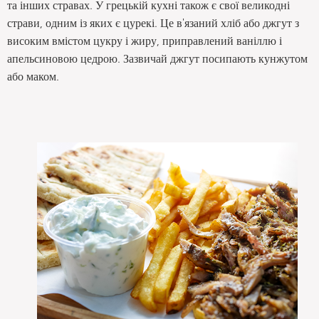
та інших стравах. У грецькій кухні також є свої великодні
страви, одним із яких є цурекі. Це в'язаний хліб або джгут з
високим вмістом цукру і жиру, приправлений ваніллю і
апельсиновою цедрою. Зазвичай джгут посипають кунжутом
або маком.