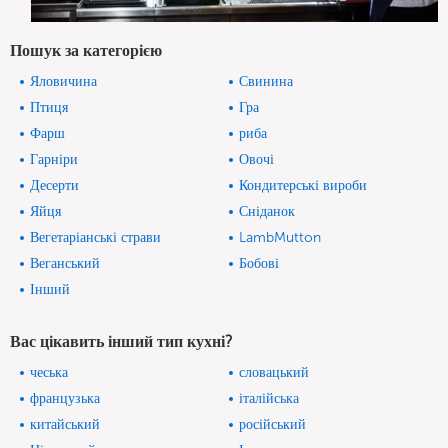
Пошук за категорією
Яловичина
Свинина
Птиця
Гра
Фарш
риба
Гарніри
Овочі
Десерти
Кондитерські вироби
Яйця
Сніданок
Вегетаріанські страви
LambMutton
Веганський
Бобові
Інший
Вас цікавить інший тип кухні?
чеська
словацький
французька
італійська
китайський
російський