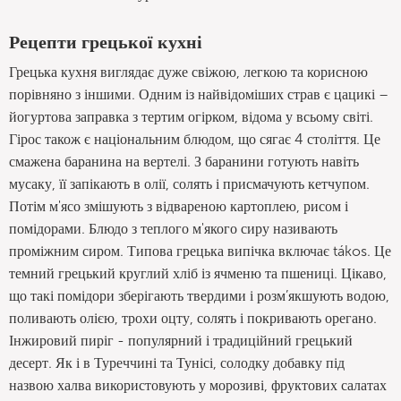
Рецепти грецької кухні
Грецька кухня виглядає дуже свіжою, легкою та корисною
порівняно з іншими. Одним із найвідоміших страв є цацикі –
йогуртова заправка з тертим огірком, відома у всьому світі.
Гірос також є національним блюдом, що сягає 4 століття. Це
смажена баранина на вертелі. З баранини готують навіть
мусаку, її запікають в олії, солять і присмачують кетчупом.
Потім м'ясо змішують з відвареною картоплею, рисом і
помідорами. Блюдо з теплого м'якого сиру називають
проміжним сиром. Типова грецька випічка включає tákos. Це
темний грецький круглий хліб із ячменю та пшениці. Цікаво,
що такі помідори зберігають твердими і розм’якшують водою,
поливають олією, трохи оцту, солять і покривають орегано.
Інжировий пиріг - популярний і традиційний грецький
десерт. Як і в Туреччині та Тунісі, солодку добавку під
назвою халва використовують у морозиві, фруктових салатах