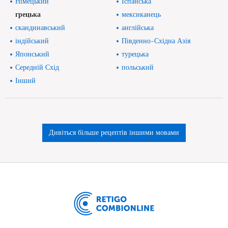
Німецький
Іспанська
грецька
мексиканець
скандинавський
англійська
індійський
Південно-Східна Азія
Японський
турецька
Середній Схід
польський
Інший
Дивіться більше рецептів іншими мовами