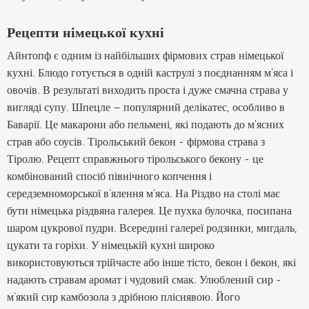
Рецепти німецької кухні
Айнтопф є одним із найбільших фірмових страв німецької
кухні. Блюдо готується в одній каструлі з поєднанням м'яса і
овочів. В результаті виходить проста і дуже смачна страва у
вигляді супу. Шпецле – популярний делікатес, особливо в
Баварії. Це макарони або пельмені, які подають до м'ясних
страв або соусів. Тірольський бекон - фірмова страва з
Тіролю. Рецепт справжнього тірольського бекону - це
комбінований спосіб північного копчення і
середземноморської в'ялення м'яса. На Різдво на столі має
бути німецька різдвяна галерея. Це пухка булочка, посипана
шаром цукрової пудри. Всередині галереї родзинки, мигдаль,
цукати та горіхи. У німецькій кухні широко
використовуються трійчасте або інше тісто, бекон і бекон, які
надають стравам аромат і чудовий смак. Улюблений сир -
м'який сир камбозола з дрібною пліснявою. Його