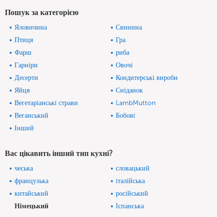
Пошук за категорією
Яловичина
Свинина
Птиця
Гра
Фарш
риба
Гарніри
Овочі
Десерти
Кондитерські вироби
Яйця
Сніданок
Вегетаріанські страви
LambMutton
Веганський
Бобові
Інший
Вас цікавить інший тип кухні?
чеська
словацький
французька
італійська
китайський
російський
Німецький
Іспанська