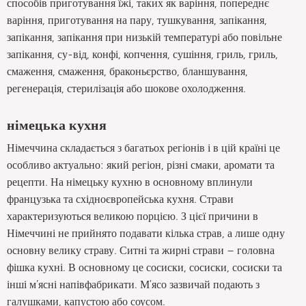
способів приготування їжі, таких як варіння, попереднє
варіння, приготування на пару, тушкування, запікання,
запікання, запікання при низькій температурі або повільне
запікання, су-від, конфі, копчення, сушіння, гриль, гриль,
смаження, смаження, браконьєрство, бланшування,
регенерація, стерилізація або шокове охолодження.
німецька кухня
Німеччина складається з багатьох регіонів і в цій країні це
особливо актуально: який регіон, різні смаки, аромати та
рецепти. На німецьку кухню в основному вплинули
французька та східноєвропейська кухня. Страви
характеризуються великою порцією. З цієї причини в
Німеччині не прийнято подавати кілька страв, а лише одну
основну велику страву. Ситні та жирні страви – головна
фішка кухні. В основному це сосиски, сосиски, сосиски та
інші м’ясні напівфабрикати. М'ясо зазвичай подають з
галушками, капустою або соусом.