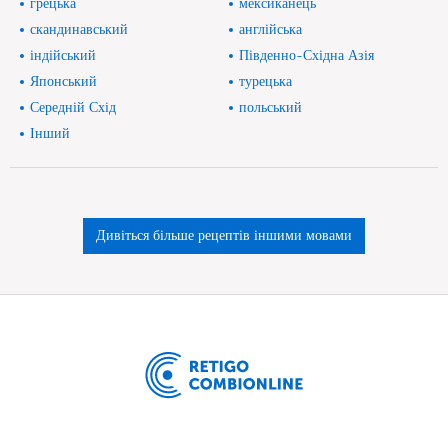
грецька
мексиканець
скандинавський
англійська
індійський
Південно-Східна Азія
Японський
турецька
Середній Схід
польський
Інший
Дивіться більше рецептів іншими мовами