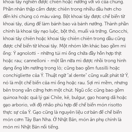
khoai tây nghiền được chiên hoặc nướng với vỏ của chúng.
Phần nhân thập cẩm được chiên trong nhiều dầu hơn cho
đến khi chúng có màu vàng. Bột khoai tây được chế biến từ
khoai tây, dùng để làm bánh bao và bánh nướng. Thành phần
chính là khoai tây nạo luộc, bột thô, muối và trứng. Gnocchi,
khoai tây chiên hoặc khoai tây chiên chiên trong dầu cũng
được chế biến từ khoai tây. Một nhóm lớn khác bao gồm mì
ống: Ý agnolotti - những túi mì ống chứa đầy hỗn hợp thịt
hoặc rau; cannelloni - một lần nữa mì được nhồi trong hình
dạng ống lớn nướng trong lò; cũng bao gồm fussilli hoặc
conchigliette của Ý. Thuật ngữ "al dente" cũng xuất phát từ Ý,
nó là một chế biến của mì ống hoặc rau. Sợi mì mềm, nhưng
bên trong vẫn cứng hơn một chút. Ngũ cốc cũng bao gồm
quinoa hoặc quả lý gai Chile, kê, bulgur, gạo hoang dã hoặc
gạo arborio, với độ nhão phù hợp để chế biến món risotto
thực sự của Ý. Gạo cũng là nguyên liệu cơ bản để chế biến
món cơm Tây Ban Nha. Ở Nhật Bản, món ăn phụ chính là
món mì Nhật Bản nổi tiếng.