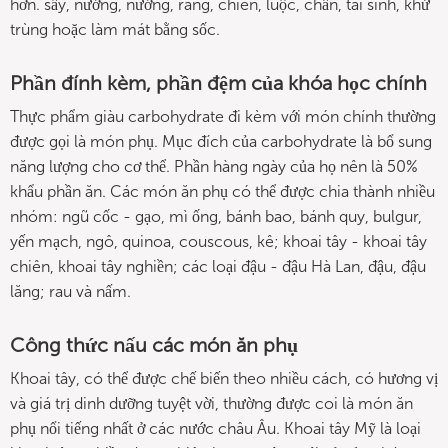
hơn. sấy, nướng, nướng, rang, chiên, luộc, chần, tái sinh, khử
trùng hoặc làm mát bằng sốc.
Phần đính kèm, phần đệm của khóa học chính
Thực phẩm giàu carbohydrate đi kèm với món chính thường
được gọi là món phụ. Mục đích của carbohydrate là bổ sung
năng lượng cho cơ thể. Phần hàng ngày của họ nên là 50%
khẩu phần ăn. Các món ăn phụ có thể được chia thành nhiều
nhóm: ngũ cốc - gạo, mì ống, bánh bao, bánh quy, bulgur,
yến mạch, ngô, quinoa, couscous, kê; khoai tây - khoai tây
chiên, khoai tây nghiền; các loại đậu - đậu Hà Lan, đậu, đậu
lăng; rau và nấm.
Công thức nấu các món ăn phụ
Khoai tây, có thể được chế biến theo nhiều cách, có hương vị
và giá trị dinh dưỡng tuyệt vời, thường được coi là món ăn
phụ nổi tiếng nhất ở các nước châu Âu. Khoai tây Mỹ là loại