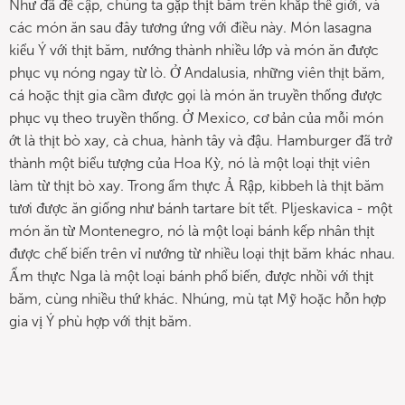
Như đã đề cập, chúng ta gặp thịt băm trên khắp thế giới, và
các món ăn sau đây tương ứng với điều này. Món lasagna
kiểu Ý với thịt băm, nướng thành nhiều lớp và món ăn được
phục vụ nóng ngay từ lò. Ở Andalusia, những viên thịt băm,
cá hoặc thịt gia cầm được gọi là món ăn truyền thống được
phục vụ theo truyền thống. Ở Mexico, cơ bản của mỗi món
ớt là thịt bò xay, cà chua, hành tây và đậu. Hamburger đã trở
thành một biểu tượng của Hoa Kỳ, nó là một loại thịt viên
làm từ thịt bò xay. Trong ẩm thực Ả Rập, kibbeh là thịt băm
tươi được ăn giống như bánh tartare bít tết. Pljeskavica - một
món ăn từ Montenegro, nó là một loại bánh kếp nhân thịt
được chế biến trên vỉ nướng từ nhiều loại thịt băm khác nhau.
Ẩm thực Nga là một loại bánh phổ biến, được nhồi với thịt
băm, cùng nhiều thứ khác. Nhúng, mù tạt Mỹ hoặc hỗn hợp
gia vị Ý phù hợp với thịt băm.