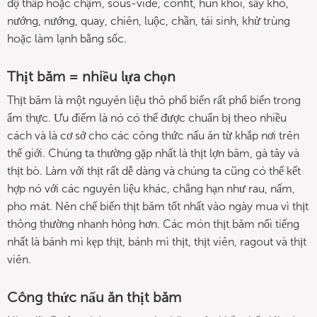
độ thấp hoặc chậm, sous-vide, confit, hun khói, sấy khô,
nướng, nướng, quay, chiên, luộc, chần, tái sinh, khử trùng
hoặc làm lạnh bằng sốc.
Thịt băm = nhiều lựa chọn
Thịt băm là một nguyên liệu thô phổ biến rất phổ biến trong
ẩm thực. Ưu điểm là nó có thể được chuẩn bị theo nhiều
cách và là cơ sở cho các công thức nấu ăn từ khắp nơi trên
thế giới. Chúng ta thường gặp nhất là thịt lợn băm, gà tây và
thịt bò. Làm với thịt rất dễ dàng và chúng ta cũng có thể kết
hợp nó với các nguyên liệu khác, chẳng hạn như rau, nấm,
pho mát. Nên chế biến thịt băm tốt nhất vào ngày mua vì thịt
thông thường nhanh hỏng hơn. Các món thịt băm nổi tiếng
nhất là bánh mì kẹp thịt, bánh mì thịt, thịt viên, ragout và thịt
viên.
Công thức nấu ăn thịt băm