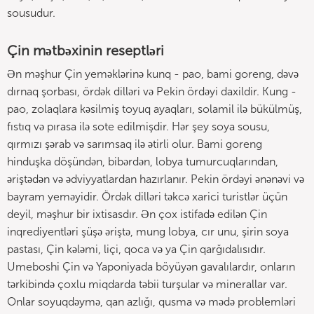
sousudur.
Çin mətbəxinin reseptləri
Ən məşhur Çin yeməklərinə kunq - pao, bami goreng, dəvə
dırnaq şorbası, ördək dilləri və Pekin ördəyi daxildir. Kung -
pao, zolaqlara kəsilmiş toyuq ayaqları, solamil ilə bükülmüş,
fıstıq və pırasa ilə sote edilmişdir. Hər şey soya sousu,
qırmızı şərab və sarımsaq ilə ətirli olur. Bami goreng
hinduşka döşündən, bibərdən, lobya tumurcuqlarından,
əriştədən və ədviyyatlardan hazırlanır. Pekin ördəyi ənənəvi və
bayram yeməyidir. Ördək dilləri təkcə xarici turistlər üçün
deyil, məşhur bir ixtisasdır. Ən çox istifadə edilən Çin
inqrediyentləri şüşə əriştə, mung lobya, cır unu, şirin soya
pastası, Çin kələmi, liçi, qoca və ya Çin qarğıdalısıdır.
Umeboshi Çin və Yaponiyada böyüyən gavalılardır, onların
tərkibində çoxlu miqdarda təbii turşular və minerallar var.
Onlar soyuqdəymə, qan azlığı, qusma və mədə problemləri