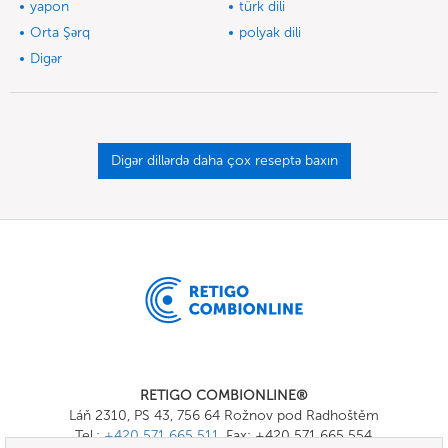
yapon
türk dili
Orta Şərq
polyak dili
Digər
Digər dillərdə daha çox reseptə baxın
RETIGO COMBIONLINE®
Láň 2310, PS 43, 756 64 Rožnov pod Radhoštěm
Tel.:
+420 571 665 511
, Fax: +420 571 665 554