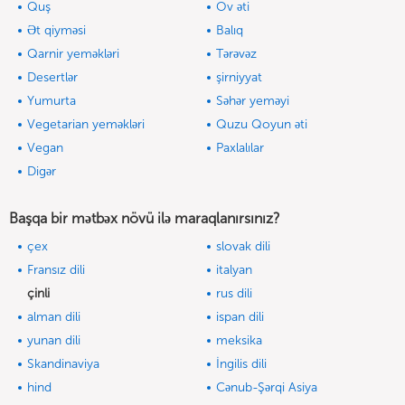
Quş
Ov əti
Ət qiyməsi
Balıq
Qarnir yeməkləri
Tərəvəz
Desertlər
şirniyyat
Yumurta
Səhər yeməyi
Vegetarian yeməkləri
Quzu Qoyun əti
Vegan
Paxlalılar
Digər
Başqa bir mətbəx növü ilə maraqlanırsınız?
çex
slovak dili
Fransız dili
italyan
çinli
rus dili
alman dili
ispan dili
yunan dili
meksika
Skandinaviya
İngilis dili
hind
Cənub-Şərqi Asiya