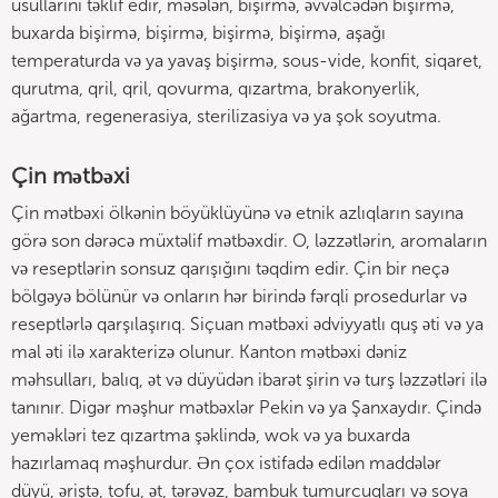
üsullarını təklif edir, məsələn, bişirmə, əvvəlcədən bişirmə,
buxarda bişirmə, bişirmə, bişirmə, bişirmə, aşağı
temperaturda və ya yavaş bişirmə, sous-vide, konfit, siqaret,
qurutma, qril, qril, qovurma, qızartma, brakonyerlik,
ağartma, regenerasiya, sterilizasiya və ya şok soyutma.
Çin mətbəxi
Çin mətbəxi ölkənin böyüklüyünə və etnik azlıqların sayına
görə son dərəcə müxtəlif mətbəxdir. O, ləzzətlərin, aromaların
və reseptlərin sonsuz qarışığını təqdim edir. Çin bir neçə
bölgəyə bölünür və onların hər birində fərqli prosedurlar və
reseptlərlə qarşılaşırıq. Siçuan mətbəxi ədviyyatlı quş əti və ya
mal əti ilə xarakterizə olunur. Kanton mətbəxi dəniz
məhsulları, balıq, ət və düyüdən ibarət şirin və turş ləzzətləri ilə
tanınır. Digər məşhur mətbəxlər Pekin və ya Şanxaydır. Çində
yeməkləri tez qızartma şəklində, wok və ya buxarda
hazırlamaq məşhurdur. Ən çox istifadə edilən maddələr
düyü, əriştə, tofu, ət, tərəvəz, bambuk tumurcuqları və soya