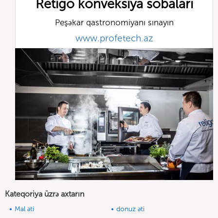
Retigo konveksiya sobaları
Peşəkar qastronomiyanı sınayın
www.profetech.az
Kateqoriya üzrə axtarın
Mal əti
donuz əti