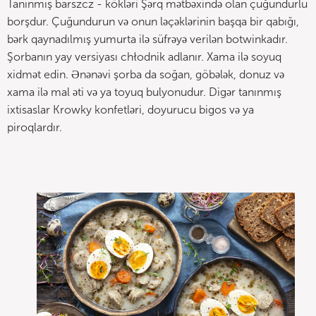
Tanınmış barszcz - kökləri Şərq mətbəxində olan çuğundurlu
borşdur. Çuğundurun və onun ləçəklərinin başqa bir qabığı,
bərk qaynadılmış yumurta ilə süfrəyə verilən botwinkadır.
Şorbanın yay versiyası chłodnik adlanır. Xama ilə soyuq
xidmət edin. Ənənəvi şorba da soğan, göbələk, donuz və
xama ilə mal əti və ya toyuq bulyonudur. Digər tanınmış
ixtisaslar Krowky konfetləri, doyurucu bigos və ya
piroqlardır.