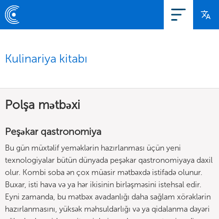
Kulinariya kitabı
Polşa mətbəxi
Peşəkar qastronomiya
Bu gün müxtəlif yeməklərin hazırlanması üçün yeni
texnologiyalar bütün dünyada peşəkar qastronomiyaya daxil
olur. Kombi soba ən çox müasir mətbəxdə istifadə olunur.
Buxar, isti hava və ya hər ikisinin birləşməsini istehsal edir.
Eyni zamanda, bu mətbəx avadanlığı daha sağlam xörəklərin
hazırlanmasını, yüksək məhsuldarlığı və ya qidalanma dəyəri