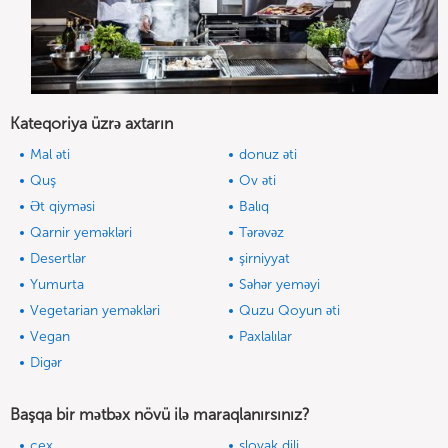
Kateqoriya üzrə axtarın
Mal əti
donuz əti
Quş
Ov əti
Ət qiyməsi
Balıq
Qarnir yeməkləri
Tərəvəz
Desertlər
şirniyyat
Yumurta
Səhər yeməyi
Vegetarian yeməkləri
Quzu Qoyun əti
Vegan
Paxlalılar
Digər
Başqa bir mətbəx növü ilə maraqlanırsınız?
çex
slovak dili