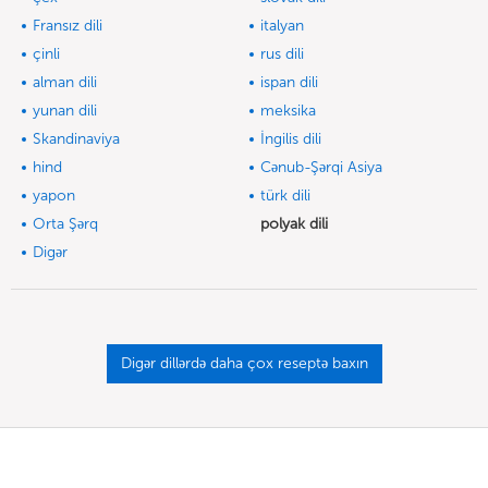
Fransız dili
italyan
çinli
rus dili
alman dili
ispan dili
yunan dili
meksika
Skandinaviya
İngilis dili
hind
Cənub-Şərqi Asiya
yapon
türk dili
Orta Şərq
polyak dili
Digər
Digər dillərdə daha çox reseptə baxın