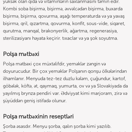
yüksək olan qida və vitaminlərin saxlanmasını təmin edir.
Kombi soba bişirmə, bişirmə, əvvəlcədən bişirmə, buxarda
bişirmə, bişirmə, qovurma, aşağı temperaturda və ya yavaş
bişirmə, qril, qızartma, qovurma, konfit, sous-vide, siqaret,
qurutma, manqal, brakonyerlik, ağartma, regenerasiya,
sterilizasiyanı həyata keçirir. tıxaclar və ya şok soyutma.
Polşa mətbəxi
Polşa mətbəxi çox müxtəlifdir, yeməklər zəngin və
doyurucudur. Bir çox yeməklər Polşanın qonşu ölkələrindən
ilhamlanır. Menyuda tez-tez duzlu kələm, çuğundur, kartof,
göbələk, köftə, ət, qaymaq, yumurta, ov və ya Slovakiyada da
yayılmış brynza pendiri var. Ədviyyat kimi marjoram, zirə və
şüyüddən geniş istifadə olunur.
Polşa mətbəxinin reseptləri
Şorba əsasdır. Menyu şorba, qalın şorba kimi yazılıb.