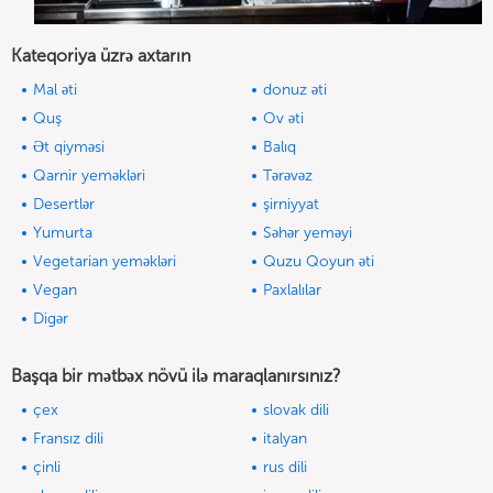
Kateqoriya üzrə axtarın
Mal əti
donuz əti
Quş
Ov əti
Ət qiyməsi
Balıq
Qarnir yeməkləri
Tərəvəz
Desertlər
şirniyyat
Yumurta
Səhər yeməyi
Vegetarian yeməkləri
Quzu Qoyun əti
Vegan
Paxlalılar
Digər
Başqa bir mətbəx növü ilə maraqlanırsınız?
çex
slovak dili
Fransız dili
italyan
çinli
rus dili