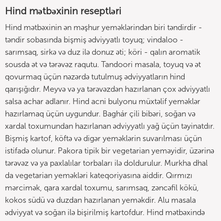
Hind mətbəxinin reseptləri
Hind mətbəxinin ən məşhur yeməklərindən biri təndirdir -
təndir sobasında bişmiş ədviyyatlı toyuq; vindaloo -
sarımsaq, sirkə və duz ilə donuz əti; köri - qalın aromatik
sousda ət və tərəvəz raqutu. Tandoori masala, toyuq və ət
qovurmaq üçün nəzərdə tutulmuş ədviyyatların hind
qarışığıdır. Meyvə və ya tərəvəzdən hazırlanan çox ədviyyatlı
salsa achar adlanır. Hind acni bulyonu müxtəlif yeməklər
hazırlamaq üçün uygundur. Baghár çili bibəri, soğan və
xardal toxumundan hazırlanan ədviyyatlı yağ üçün təyinatdır.
Bişmiş kartof, köftə və digər yeməklərin suvarılması üçün
istifadə olunur. Pakora tipik bir vegetarian yeməyidir, üzərinə
tərəvəz və ya paxlalılar torbaları ilə doldurulur. Murkha dhal
da vegetarian yeməkləri kateqoriyasına aiddir. Qırmızı
mərcimək, qara xardal toxumu, sarımsaq, zəncəfil kökü,
kokos südü və duzdan hazırlanan yeməkdir. Alu masala
ədviyyat və soğan ilə bişirilmiş kartofdur. Hind mətbəxində