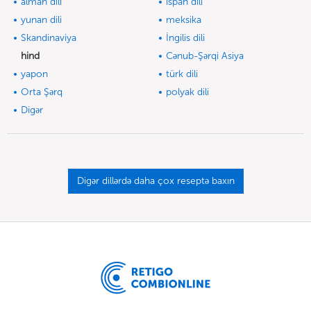
alman dili
ispan dili
yunan dili
meksika
Skandinaviya
İngilis dili
hind
Cənub-Şərqi Asiya
yapon
türk dili
Orta Şərq
polyak dili
Digər
Digər dillərdə daha çox reseptə baxın