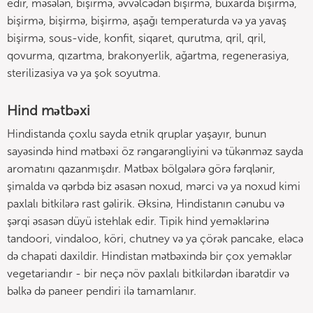
edir, məsələn, bişirmə, əvvəlcədən bişirmə, buxarda bişirmə,
bişirmə, bişirmə, bişirmə, aşağı temperaturda və ya yavaş
bişirmə, sous-vide, konfit, siqaret, qurutma, qril, qril,
qovurma, qızartma, brakonyerlik, ağartma, regenerasiya,
sterilizasiya və ya şok soyutma.
Hind mətbəxi
Hindistanda çoxlu sayda etnik qruplar yaşayır, bunun
sayəsində hind mətbəxi öz rəngarəngliyini və tükənməz sayda
aromatını qazanmışdır. Mətbəx bölgələrə görə fərqlənir,
şimalda və qərbdə biz əsasən noxud, mərci və ya noxud kimi
paxlalı bitkilərə rast gəlirik. Əksinə, Hindistanın cənubu və
şərqi əsasən düyü istehlak edir. Tipik hind yeməklərinə
tandoori, vindaloo, köri, chutney və ya çörək pancake, eləcə
də chapati daxildir. Hindistan mətbəxində bir çox yeməklər
vegetariandır - bir neçə növ paxlalı bitkilərdən ibarətdir və
bəlkə də paneer pendiri ilə tamamlanır.