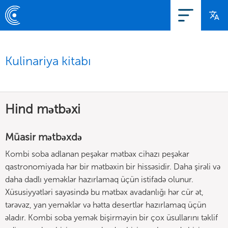
Kulinariya kitabı
Hind mətbəxi
Müasir mətbəxdə
Kombi soba adlanan peşəkar mətbəx cihazı peşəkar
qastronomiyada hər bir mətbəxin bir hissəsidir. Daha şirəli və
daha dadlı yeməklər hazırlamaq üçün istifadə olunur.
Xüsusiyyətləri sayəsində bu mətbəx avadanlığı hər cür ət,
tərəvəz, yan yeməklər və hətta desertlər hazırlamaq üçün
əladır. Kombi soba yemək bişirməyin bir çox üsullarını təklif