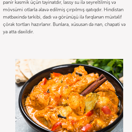
panír kəsmik üçün təyinatdır, lassy su ilə seyreltilmiş və
mövsümi otlarla əlavə edilmiş çırpılmış qatıqdır. Hindistan
mətbəxində tərkibi, dadı və görünüşü ilə fərqlənən müxtəlif
çörək tortları hazırlanır. Bunlara, xüsusən də nan, chapati və
ya atta daxildir.