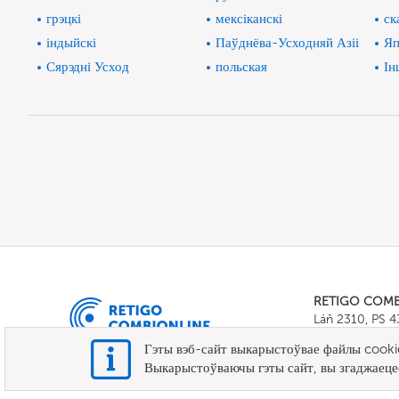
грэцкі
мексіканскі
ск
індыйскі
Паўднёва-Усходняй Азіі
Яп
Сярэдні Усход
польская
Ін
RETIGO COM
Láň 2310, PS 
Tel.:
+420 571 
Гэты вэб-сайт выкарыстоўвае файлы cookie 
E-mail:
info@c
Выкарыстоўваючы гэты сайт, вы згаджаецес