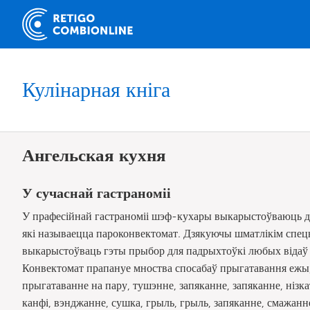
Кулінарная кніга
Ангельская кухня
У сучаснай гастраноміі
У прафесійнай гастраноміі шэф-кухары выкарыстоўваюць 
які называецца пароконвектомат. Дзякуючы шматлікім сп
выкарыстоўваць гэты прыбор для падрыхтоўкі любых відаў мя
Конвектомат прапануе мноства спосабаў прыгатавання ежы, 
прыгатаванне на пару, тушэнне, запяканне, запяканне, нізка
канфі, вэнджанне, сушка, грыль, грыль, запяканне, смажанн