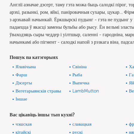
Англіі азначае дэсерт, таму гэта можа быць салодкі пірог, 
арэхі, разынкі, ром, яйкі, паніровачныя сухары, цукар… Фірм
з арэхавай начынкай. Ёркшырскі пудынг - гэта не пудынг у 
падаецца ў якасці замены бульбы або рысу. Ён вельмі эласт
ўваходзяць сыры чеддер і уілтшыр, саленні - гародніна, ма
начынкамі або пігмент - салодкі напой з рэзкага віна, падс
Пошук па катэгорыях
Ялавічына
Свініна
Ха
Фарш
Рыба
Га
Дэсерты
Выпечка
Яй
Вегетарыянскія стравы
LambMutton
Ве
Іншае
Вас цікавіць іншы тып кухні?
чэшская
славацкая
фр
кітайскі
рускі
ня