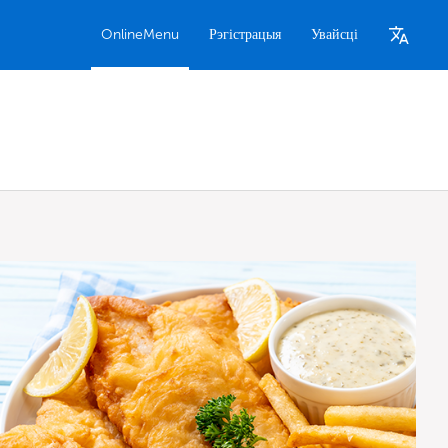
OnlineMenu
Рэгістрацыя
Увайсці