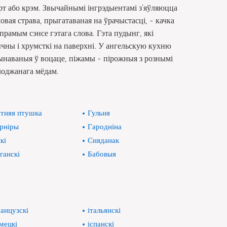
торт або крэм. Звычайнымі інгрэдыентамі з'яўляюцца
овая страва, прыгатаваная на ўрачыстасці, - качка
прамым сэнсе гэтага слова. Гэта пудынг, які
ычны і хрумсткі на паверхні. У ангельскую кухню
рынаваныя ў воцаце, піжамы - пірожныя з рознымі
алоджанага мёдам.
тняя птушка
Гульня
рніры
Гародніна
кі
Сняданак
ганскі
Бабовыя
анцузскі
італьянскі
мецкі
іспанскі