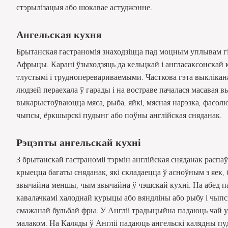
стэрылізацыя або шокавае астуджэнне.
Ангельская кухня
Брытанская гастраномія знаходзіцца пад моцным уплывам гіс
Афрыцы. Карані ўзыходзяць да кельцкай і англасаксонскай 
тлустымі і трудноперевариваемыми. Часткова гэта выклікан
людзей пераехала ў гарады і на востраве пачалася масавая 
выкарыстоўваюцца мяса, рыба, яйкі, мясная нарэзка, фасолю
чыпсы, ёркшырскі пудынг або поўны англійская сняданак.
Рэцэпты ангельскай кухні
З брытанскай гастраноміі тэрмін англійская сняданак распаў
крыецца багаты сняданак, які складаецца ў асноўным з яек, б
звычайна меншы, чым звычайна ў чэшскай кухні. На абед па
кавалачкамі халоднай курыцы або вяндліны або рыбу і чыпс
смажанай бульбай фры. У Англіі традыцыйна падаюць чай у
малаком. На Каляды ў Англіі падаюць ангельскі калядны пу