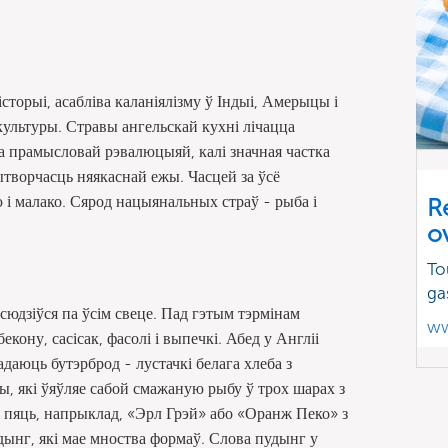
торыі, асабліва каланіялізму ў Індыі, Амерыцы і
культуры. Стравы ангельскай кухні лічацца
а прамысловай рэвалюцыяй, калі значная частка
вытворчасць няякаснай ежы. Часцей за ўсё
 і малако. Сярод нацыянальных страў - рыба і
R
o
To
ga
сюдзіўся па ўсім свеце. Пад гэтым тэрмінам
ww
екону, сасісак, фасолі і выпечкі. Абед у Англіі
даюць бутэрброд - лустачкі белага хлеба з
ы, які ўяўляе сабой смажаную рыбу ў трох шарах з
 пяць, напрыклад, «Эрл Грэй» або «Оранж Пеко» з
дынг, які мае мноства формаў. Слова пудынг у