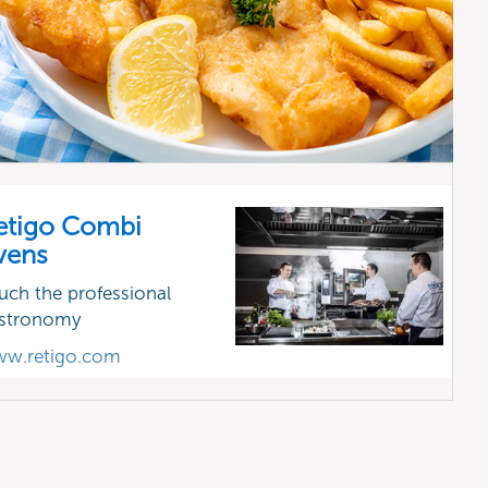
etigo Combi
vens
uch the professional
stronomy
w.retigo.com