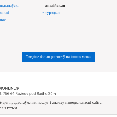
андынаўскі
англійская
онскі
турэцкая
шае
Глядзіце больш рэцэптаў на іншых мовах
BIONLINE®
43, 756 64 Rožnov pod Radhoštěm
665 511
, Fax: +420 571 665 554
для прадастаўлення паслуг і аналізу наведвальнасці сайта.
ombionline.com
я з гэтым.