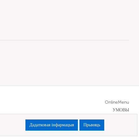
OnlineMenu
УМОВЫ
Дадатковая інфармацыя
Прыняць