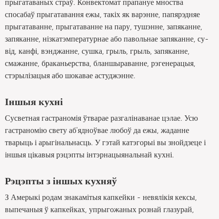
прыгатаваных страў. Конвектомат прапануе мноства
спосабаў прыгатавання ежы, такіх як варэнне, папярэдняе
прыгатаванне, прыгатаванне на пару, тушэнне, запяканне,
запяканне, нізкатэмпературнае або павольнае запяканне, су-
від, канфі, вэнджанне, сушка, грыль, грыль, запяканне,
смажанне, браканьерства, бланшыраванне, рэгенерацыя,
стэрылізацыя або шокавае астуджэнне.
Іншыя кухні
Сусветная гастраномія ўтварае разгалінаванае цэлае. Усю
гастраномію свету аб'ядноўвае любоў да ежы, жаданне
тварыць і арыгінальнасць. У гэтай катэгорыі вы знойдзеце і
іншыя цікавыя рэцэпты інтэрнацыянальнай кухні.
Рэцэпты з іншых кухняў
З Амерыкі родам знакамітыя капкейки - невялікія кексы,
выпечаныя ў капкейках, упрыгожаных рознай глазурай,