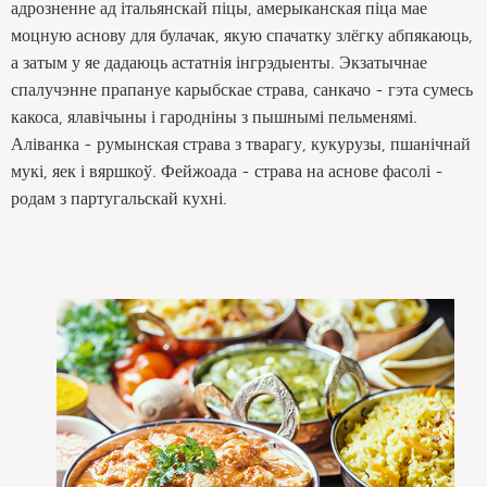
адрозненне ад італьянскай піцы, амерыканская піца мае
моцную аснову для булачак, якую спачатку злёгку абпякаюць,
а затым у яе дадаюць астатнія інгрэдыенты. Экзатычнае
спалучэнне прапануе карыбскае страва, санкачо - гэта сумесь
какоса, ялавічыны і гародніны з пышнымі пельменямі.
Аліванка - румынская страва з тварагу, кукурузы, пшанічнай
мукі, яек і вяршкоў. Фейжоада - страва на аснове фасолі -
родам з партугальскай кухні.