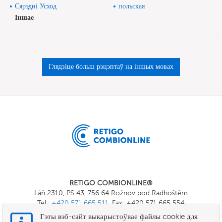
Сярэдні Усход
польская
Іншае
Глядзіце больш рэцэптаў на іншых мовах
RETIGO COMBIONLINE®
Láň 2310, PS 43, 756 64 Rožnov pod Radhoštěm
Tel.:
+420 571 665 511
, Fax: +420 571 665 554
E-mail:
info@combionline.com
Гэты вэб-сайт выкарыстоўвае файлы cookie для