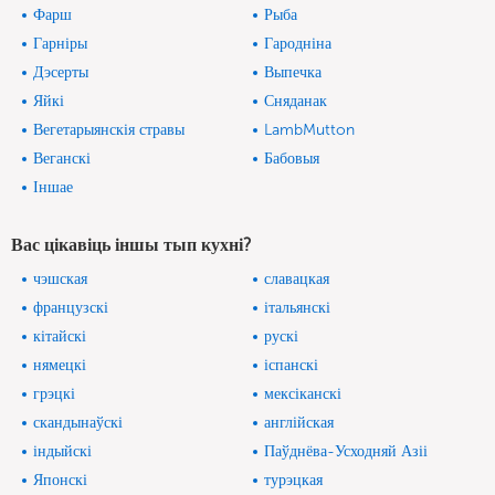
Фарш
Рыба
Гарніры
Гародніна
Дэсерты
Выпечка
Яйкі
Сняданак
Вегетарыянскія стравы
LambMutton
Веганскі
Бабовыя
Іншае
Вас цікавіць іншы тып кухні?
чэшская
славацкая
французскі
італьянскі
кітайскі
рускі
нямецкі
іспанскі
грэцкі
мексіканскі
скандынаўскі
англійская
індыйскі
Паўднёва-Усходняй Азіі
Японскі
турэцкая