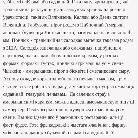
узбітымі сліўкамі або садавінай. Гэта папулярны дэсерт, які
традыцыйна рыхтуюць у англамоўных краінах на розныя
ўрачыстасці, такія як Вялікдзень, Каляды або Дзень святога
Валянціна. Гарбузовы пірог родам з Паўночнай Амерыкі,
асновай з'яўляецца Лінцкае цеста, раскочанае на вышыню 4
мм. Пончык - традыцыйная салодкая выпечка таксама родам
з ЗША. Салодкія запечаныя або смажаныя, напоўненыя
варэннем, шакаладам або ванільным крэмам, у розных
формах, формах і густах, пончыкі атрымалі ва ўсім свеце.
Чызкейк - амерыканскі пірог з бісквіта і сметанковага сыру.
Аснову складае корж з здробненага печыва з маслам, крэм
часцей за ўсё робяць з тварагу, а ў канцы торт упрыгожваюць
садавінай, глазурай, печывам… Да салёных страў з
амерыканскімі каранямі можна аднесці амерыканскую піцу ці
гамбургер. Гамбургеры сталі папулярным стравай ва ўсім
свеце. Вы знойдзеце яго ў раскошных рэстаранах, але і ў
фаст-фудзе. Гэта фрыкадэлькі з чыстага ялавічнага фаршу,
якія часта падаюць з булачкай, сырам і гароднінай. У