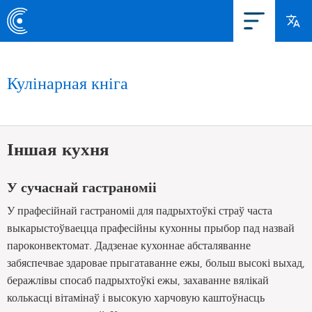
Кулінарная кніга
Іншая кухня
У сучаснай гастраноміі
У прафесійнай гастраноміі для падрыхтоўкі страў часта
выкарыстоўваецца прафесійны кухонны прыбор пад назвай
пароконвектомат. Дадзенае кухоннае абсталяванне
забяспечвае здаровае прыгатаванне ежы, больш высокі выхад,
беражлівы спосаб падрыхтоўкі ежы, захаванне вялікай
колькасці вітамінаў і высокую харчовую каштоўнасць