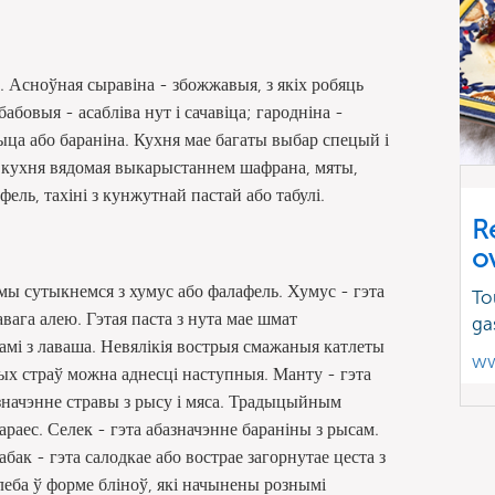
. Асноўная сыравіна - збожжавыя, з якіх робяць
абовыя - асабліва нут і сачавіца; гародніна -
рыца або бараніна. Кухня мае багаты выбар спецый і
яя кухня вядомая выкарыстаннем шафрана, мяты,
ель, тахіні з кунжутнай пастай або табулі.
R
o
мы сутыкнемся з хумус або фалафель. Хумус - гэта
To
авага алею. Гэтая паста з нута мае шмат
ga
намі з лаваша. Невялікія вострыя смажаныя катлеты
ww
ных страў можна аднесці наступныя. Манту - гэта
значэнне стравы з рысу і мяса. Традыцыйным
раес. Селек - гэта абазначэнне бараніны з рысам.
бак - гэта салодкае або вострае загорнутае цеста з
хлеба ў форме бліноў, які начынены рознымі