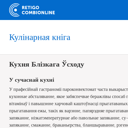
Кулінарная кніга
Кухня Блізкага Ўсходу
У сучаснай кухні
У прафесійнай гастраноміі пароконвектомат часта выкарыст
кухоннае абсталяванне, якое забяспечвае беражлівы спосаб п
вітамінаў і павышэнне харчовай каштоўнасці прыгатаваных
прыгатавання ежы, такіх як варэнне, папярэдняе прыгатаван
запяканне, нізкатэмпературнае або павольнае запяканне, су-
запяканне, смажанне, браканьерства, бланшыраванне, рэген