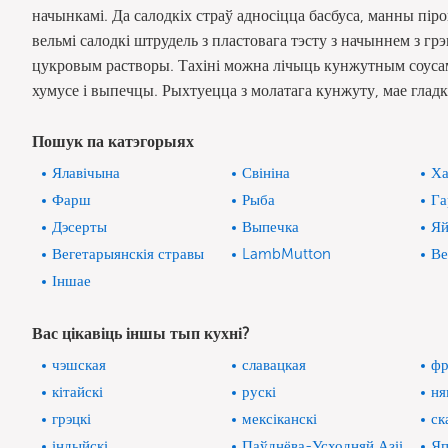
начынкамі. Да салодкіх страў адносіцца басбуса, манны піро
вельмі салодкі штрудель з пластовага тэсту з начыннем з гр
цукровым растворы. Тахіні можна лічыць кунжутным соусам,
хумусе і выпечцы. Рыхтуецца з молатага кунжуту, мае глад
Пошук па катэгорыях
Ялавічына
Свініна
Ха
Фарш
Рыба
Га
Дэсерты
Выпечка
Яй
Вегетарыянскія стравы
LambMutton
Ве
Іншае
Вас цікавіць іншы тып кухні?
чэшская
славацкая
фр
кітайскі
рускі
ня
грэцкі
мексіканскі
ск
індыйскі
Паўднёва-Усходняй Азіі
Яп