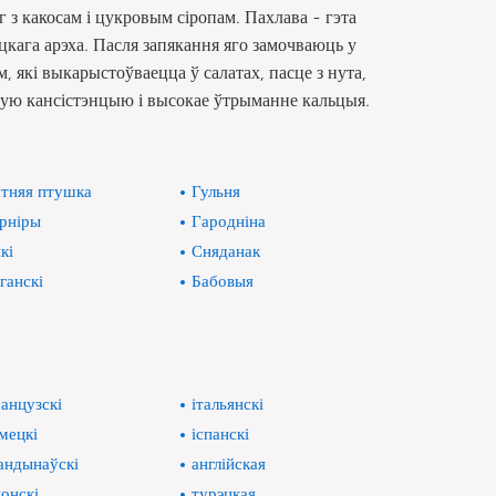
г з какосам і цукровым сіропам. Пахлава - гэта
эцкага арэха. Пасля запякання яго замочваюць у
 які выкарыстоўваецца ў салатах, пасце з нута,
кую кансістэнцыю і высокае ўтрыманне кальцыя.
тняя птушка
Гульня
рніры
Гародніна
кі
Сняданак
ганскі
Бабовыя
анцузскі
італьянскі
мецкі
іспанскі
андынаўскі
англійская
онскі
турэцкая