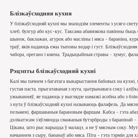
Блізкаўсходняя кухня
У блізкаўсходняй кухні мы знаходзім элементы з усяго свету
хлеб, булгур або кус-кус. Таксама абавязкова павінны быць б
шынок, баклажан, агурок або масліны і мяса - бараніна, ку
траў, якія надаюць ежы тыповы водар і густ. Блізкаўсходн
чабора, орегано і кмена. Традыцыйныя стравы - хумус, фалаф
Рэцэпты блізкаўсходняй кухні
Калі мы пачнем з багатага выкарыстання бабовых на кухні, 
густая паста, прыгатаваная з нута, цытрынавага соку і аліўк
ужыванняў, яе падаюць у выглядзе намазкі асобна або з блі
з нута ў блізкаўсходняй кухні называюць фалафель. Да мяс
пельмені, фаршаваныя барановым фаршам. Кабса - гэта аба
дэлікатэсам з'яўляюцца смажаныя бутэрброды з баранінай - а
Цікава, што рыс варыцца ў малацэ, а не ў мясным соку. Мута
начыннем з сыру, бананаў або мяса. Піта - гэта тэрмін для 