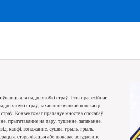
оўваюць для падрыхтоўкі страў. Гэта прафесійнае
адрыхтоўкі страў, захаванне вялікай колькасці
 страў. Конвектомат прапануе мноства спосабаў
не, прыгатаванне на пару, тушэнне, запяканне,
від, канфі, вэнджанне, сушка, грыль, грыль,
ерацыя, стэрылізацыя або шокавае астуджэнне.