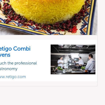
etigo Combi
vens
uch the professional
stronomy
w.retigo.com