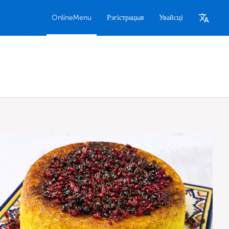
OnlineMenu
Рэгістрацыя
Увайсці