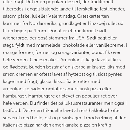
eller frugt. Det er en populær dessert, der traditionelt
tilberedes i engelsktalende lande til forskellige festligheder,
såsom påske, jul eller Valentinsdag. Græskartærten
kommer fra Nordamerika, grundlaget er Linz-dej rullet ud
til en højde på 4 mm. Donut er et traditionelt sødt
wienerbrød, der også stammer fra USA. Sødt bagt eller
stegt, fyldt med marmelade, chokolade eller vaniljecreme, i
mange former, former og smagsvarianter, donut fik over
hele verden. Cheesecake - Amerikansk kage lavet af kiks
og flødeost. Bunden består af en skorpe af knuste kiks med
smør, cremen er oftest lavet af hytteost og til sidst pyntes
kagen med frugt, glasur, kiks... Salte retter med
amerikanske rødder omfatter amerikansk pizza eller
hamburger. Hamburgere er blevet en populær ret over
hele verden. Du finder det på luksusrestauranter men også i
fastfood. Det er en frikadelle lavet af rent hakkekød, ofte
serveret med bolle, ost og grøntsager. I modsætning til den
italienske pizza har den amerikanske pizza en kraftig