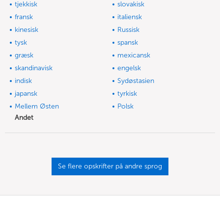
tjekkisk
slovakisk
fransk
italiensk
kinesisk
Russisk
tysk
spansk
græsk
mexicansk
skandinavisk
engelsk
indisk
Sydøstasien
japansk
tyrkisk
Mellem Østen
Polsk
Andet
Se flere opskrifter på andre sprog