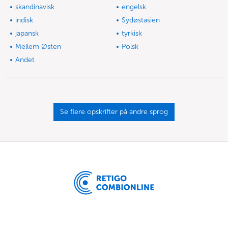
skandinavisk
engelsk
indisk
Sydøstasien
japansk
tyrkisk
Mellem Østen
Polsk
Andet
Se flere opskrifter på andre sprog