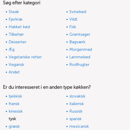
Søg efter kategori
Steak
Svinekød
Fjerkræ
Vildt
Hakket kød
Fisk
Tilbehør
Grøntsager
Desserter
Bagværk
Æg
Morgenmad
Vegetariske retter
Lammekød
Vegansk
Rodfrugter
Andet
Er du interesseret i en anden type køkken?
tjekkisk
slovakisk
fransk
italiensk
kinesisk
Russisk
tysk
spansk
græsk
mexicansk