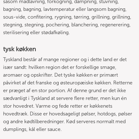
såsom madlavning, forkogning, dampning, stuvning,
bagning, bagning, lavtemperatur eller langsom bagning,
sous-vide, confitering, rygning, tørring, grillning, grillning,
stegning, stegning, pochering, blanchering, regenerering,
sterilisering eller stødafkøling.
tysk køkken
Tyskland består af mange regioner og i dette land er det
især sandt: hvilken region det er forskellige smage,
aromaer og opskrifter. Det tyske køkken er primært
påvirket af det franske og østeuropæiske køkken. Retterne
er præget af en stor portion. Af denne grund er det ikke
sædvanligt i Tyskland at servere flere retter, men kun én
stor hovedret. Varme og fede retter er køkkenets
hovedtræk. Disse er hovedsageligt pølser, hotdogs, pølser
og andre kødtilberedninger. Kød serveres normalt med
dumplings, kål eller sauce.