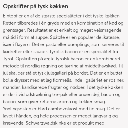
Opskrifter på tysk køkken
Eintopf er en af de største specialiteter i det tyske køkken.
Retten tilberedes i én gryde med en kombination af kød og
grøntsager. Resultatet er et enkelt og meget velsmagende
måltid i form af suppe. Spätzle er en populær delikatesse,
især i Bayern. Det er pasta eller dumplings, som serveres til
kødretter eller saucer. Tyrolsk bacon er en specialitet fra
Tyrol. Opskriften på ægte tyrolsk bacon er en kombineret
metode til nordlig røgning og tørring af middelhavskød. Til
jul skal der stå et tysk julegalleri på bordet. Det er en buttet
bolle drysset med et lag flormelis. Inde i galleriet er rosiner,
mandler, kandiserede frugter og nødder. I det tyske køkken
er der i vid udstrækning tre-pak eller anden dej, bacon og
bacon, som giver retterne aroma og lækker smag.
Yndlingsosten er blød cambozolaost med fin mug. Det er
lavet i hånden, og hele processen er meget langvarig og
krævende. Schwarzwaldskinke er et produkt med