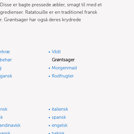
isse er bagte pressede æbler, smagt til med et
redienser. Ratatouille er en traditionel fransk
ar. Grøntsager har også deres krydrede
erkræ
Vildt
lbehør
Grøntsager
g
Morgenmad
gansk
Rodfrugter
ansk
italiensk
sk
spansk
andinavisk
engelsk
pansk
tyrkisk