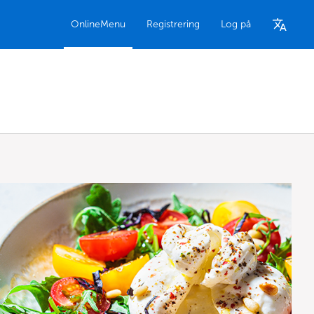
OnlineMenu
Registrering
Log på