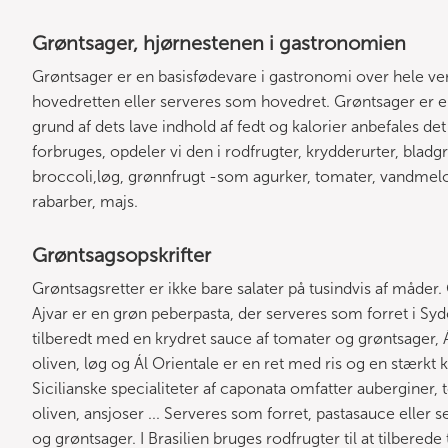
Grøntsager, hjørnestenen i gastronomien
Grøntsager er en basisfødevare i gastronomi over hele ver
hovedretten eller serveres som hovedret. Grøntsager er en v
grund af dets lave indhold af fedt og kalorier anbefales det
forbruges, opdeler vi den i rodfrugter, krydderurter, blad
broccoli,løg, grønnfrugt -som agurker, tomater, vandmelo
rabarber, majs.
Grøntsagsopskrifter
Grøntsagsretter er ikke bare salater på tusindvis af måder
Ajvar er en grøn peberpasta, der serveres som forret i Sy
tilberedt med en krydret sauce af tomater og grøntsager,
oliven, løg og Ál Orientale er en ret med ris og en stærkt 
Sicilianske specialiteter af caponata omfatter auberginer, 
oliven, ansjoser ... Serveres som forret, pastasauce eller se
og grøntsager. I Brasilien bruges rodfrugter til at tilbered