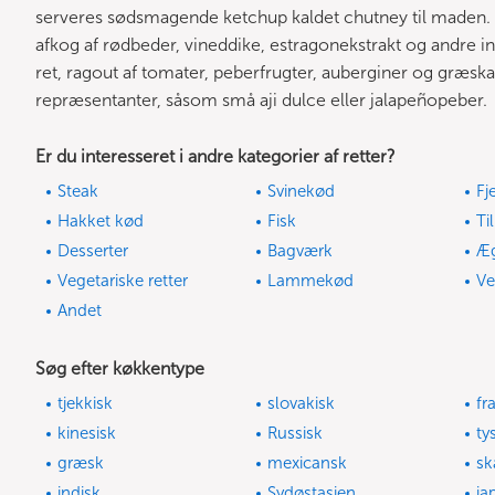
serveres sødsmagende ketchup kaldet chutney til maden. D
afkog af rødbeder, vineddike, estragonekstrakt og andre ing
ret, ragout af tomater, peberfrugter, auberginer og græsk
repræsentanter, såsom små aji dulce eller jalapeñopeber.
Er du interesseret i andre kategorier af retter?
Steak
Svinekød
Fj
Hakket kød
Fisk
Ti
Desserter
Bagværk
Æ
Vegetariske retter
Lammekød
Ve
Andet
Søg efter køkkentype
tjekkisk
slovakisk
fr
kinesisk
Russisk
ty
græsk
mexicansk
sk
indisk
Sydøstasien
ja