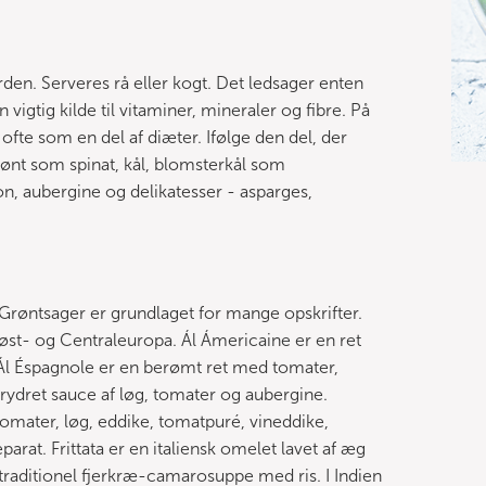
den. Serveres rå eller kogt. Det ledsager enten
igtig kilde til vitaminer, mineraler og fibre. På
 ofte som en del af diæter. Ifølge den del, der
grønt som spinat, kål, blomsterkål som
n, aubergine og delikatesser - asparges,
. Grøntsager er grundlaget for mange opskrifter.
døst- og Centraleuropa. Ál Ámericaine er en ret
 Ál Éspagnole er en berømt ret med tomater,
krydret sauce af løg, tomater og aubergine.
tomater, løg, eddike, tomatpuré, vineddike,
parat. Frittata er en italiensk omelet lavet af æg
e traditionel fjerkræ-camarosuppe med ris. I Indien