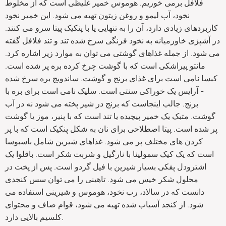
فلافل برمی خوریم. هوموس خمیر غلیظی است که از مخلوط
نخود، آب لیمو و روغن زیتون تهیه می شود. این خمیر نخود
کاربردهای زیادی دارد، آن را به تنهایی یا با پنکیک پیتا سرو می کنند.
در آشپزی خاورمیانه به نخود فرنگی سرخ شده تند و تند فلافل گفته
می شود. از جمله غذاهای گوشتی می توان به موارد زیر اشاره کرد.
مانتو پیراشکی است که با گوشت چرخ کرده بره پر شده است.
کبسا نامی است برای غذای برنج و گوشت. ساندویچ بره سرخ شده
- آرایس یک خوراکی سنتی است. سلیک نامی است برای بره با
برنج. جالب اینجاست که برنج در شیر پخته می شود نه در آب
گوشت. متبک یک خمیر پیچیده یا تند است که با پنیر، موز یا گوشت
پر شده است. پیتا اصطلاحی برای نان به شکل پنکیک است که با پر
کردن های مختلف پر می شود. غذاهای شیرین شامل باسبوسا
است که یک کیک سمولینا با نارگیل و شربت شکر است. باقلوا یک
اشترودل پفکی بسیار شیرین با فیل گردو است. پس از پخت در
محلول شکر خیس می شود. تاهینی را می توان سس کنجدی
دانست که در سالاد، رب نخود، هوموس و شیرینی استفاده می
شود. از کنجد آسیاب شده تهیه می شود، قوام صاف و محتوای
کلسیم بالایی دارد.