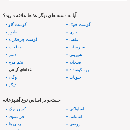
آیا به دسته های دیگر غذاها علاقه دارید؟
گوشت خوک
گوشت گاو
بازی
طیور
ماهی
گوشت چرخکرده
سبزیجات
مخلفات
شیرینی
دسر
صبحانه
تخم مرغ
بره گوسفند
غذاهای گیاهی
حبوبات
وگان
دیگر
جستجو بر اساس نوع آشپزخانه
اسلواکی
کشور چک
ایتالیایی
فرانسوی
روسی
چینی ها