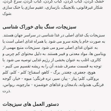
خشک کردن، کباب کردن، کباب کردن، کباب کردن، سرخ کردن،
شکار غیرقانونی، بلانچینگ، بازسازی، عقیم سازی یا خنک سازی
شوک.
سبزیجات، سنگ بنای خوراک شناسی
سبزیجات یک غذای اصلی در غذا شناسی در سراسر جهان هستند.
به صورت خام یا پخته سرو می شود. یا همراه غذای اصلی است یا
به عنوان غذای اصلی سرو می شود. سبزیجات منبع مهمی از
ویتامین ها، مواد معدنی و فیبر هستند. به دلیل محتوای کم چربی و
کالری، اغلب به عنوان بخشی از رژیم غذایی توصیه می شود. با
توجه به قسمت مصرف شده، آن را به ریشه تقسیم می کنیم -
هویج، جعفری، چغندر. برگ - کاهو، اسفناج؛ کلم - کلم، کلم
بروکلی، کلم؛ پیاز - پیاز، سیر، تره فرنگی؛ میوه - خیار، گوجه
فرنگی، هندوانه، بادمجان و غذاهای خوشمزه - مارچوبه، ریواس،
ذرت.
دستور العمل های سبزیجات