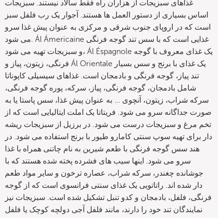
غذاهای سبزیجات از هزاران راه فقط سالاد نیستند. سبزیجات
اساس بسیاری از دستور العمل ها هستند. آجوار یک رب فلفل سبز
است که در اروپای جنوب شرقی و مرکزی به عنوان پیش غذا سرو
می شود. Ál Ámericaine غذایی است که با سس تند گوجه فرنگی
و سبزیجات تهیه می شود، Ál Éspagnole یک غذای معروف با گوجه
فرنگی، زیتون، پیاز و Ál Orientale یک غذای با برنج و سس بسیار
تند پیاز، گوجه فرنگی و بادمجان است. غذاهای سیسیلی کاپوناتا
شامل بادمجان، گوجه فرنگی، پیاز، سرکه، پوره گوجه فرنگی،
سرکه شراب، زیتون، آنچوی ... به عنوان پیش غذا، سس پاستا یا به
صورت جداگانه سرو می شود. فریتاتا یک املت ایتالیایی است که از
تخم مرغ و سبزیجات درست می شود. در برزیل از سبزیجات ریشه
دار برای تهیه سوپ سنتی کامارو طیور با برنج استفاده می شود. در
هند سس گوجه فرنگی با طعم شیرین به نام چاتنی همراه با غذا
سرو می شود. اینها سیب های فشرده پخته شده هستند که با
جوشانده چغندر، سرکه شراب، عصاره ترخون و سایر مواد طعم
دار شده اند. راتاتویی یک غذای سنتی فرانسوی است که از گوجه
فرنگی، فلفل، بادمجان و کدو تنبل تشکیل شده است. سبزیجات نیز
نمایندگان تند خود را دارند، مانند فلفل آجی دولچه کوچک یا فلفل