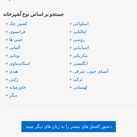
جستجو بر اساس نوع آشپزخانه
اسلواکی
کشور چک
ایتالیایی
فرانسوی
روسی
چینی ها
اسپانیایی
آلمانی
مکزیکی
یونانی
انگلیسی
اسکاندیناوی
آسیای جنوب شرقی
هندی
ترکی
ژاپنی
لهستانی
خاورمیانه
دیگر
دستور العمل های بیشتر را به زبان های دیگر ببینید