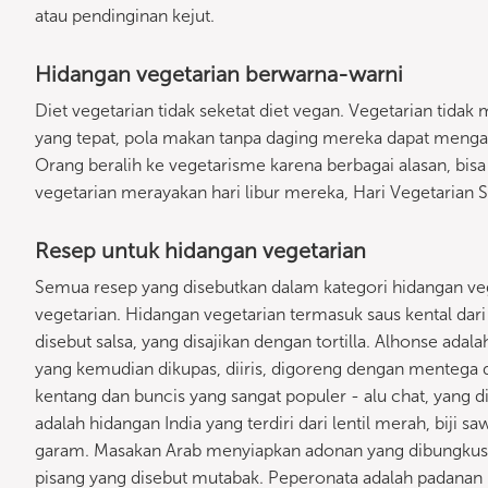
atau pendinginan kejut.
Hidangan vegetarian berwarna-warni
Diet vegetarian tidak seketat diet vegan. Vegetarian tid
yang tepat, pola makan tanpa daging mereka dapat mengan
Orang beralih ke vegetarisme karena berbagai alasan, bisa
vegetarian merayakan hari libur mereka, Hari Vegetarian 
Resep untuk hidangan vegetarian
Semua resep yang disebutkan dalam kategori hidangan ve
vegetarian. Hidangan vegetarian termasuk saus kental da
disebut salsa, yang disajikan dengan tortilla. Alhonse adal
yang kemudian dikupas, diiris, digoreng dengan mentega dan
kentang dan buncis yang sangat populer - alu chat, yang d
adalah hidangan India yang terdiri dari lentil merah, biji s
garam. Masakan Arab menyiapkan adonan yang dibungkus m
pisang yang disebut mutabak. Peperonata adalah padanan It