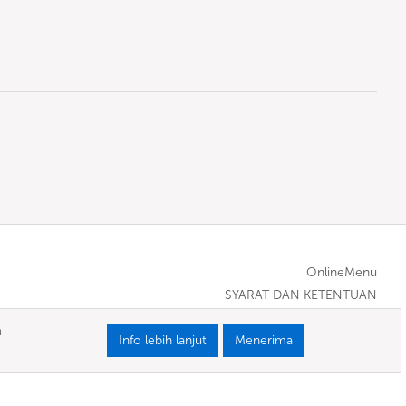
OnlineMenu
SYARAT DAN KETENTUAN
a
Info lebih lanjut
Menerima