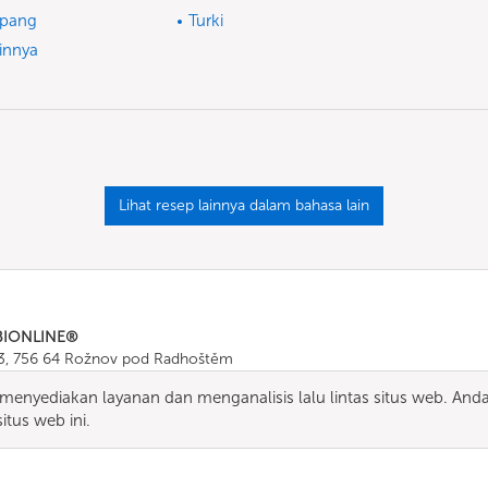
pang
Turki
innya
Lihat resep lainnya dalam bahasa lain
BIONLINE®
43, 756 64 Rožnov pod Radhoštěm
665 511
, Fax: +420 571 665 554
enyediakan layanan dan menganalisis lalu lintas situs web. And
ombionline.com
tus web ini.