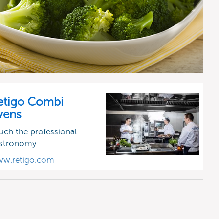
etigo Combi
vens
uch the professional
stronomy
w.retigo.com