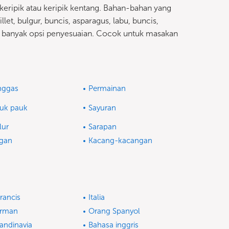
keripik atau keripik kentang. Bahan-bahan yang
et, bulgur, buncis, asparagus, labu, buncis,
an banyak opsi penyesuaian. Cocok untuk masakan
nggas
Permainan
uk pauk
Sayuran
lur
Sarapan
gan
Kacang-kacangan
rancis
Italia
erman
Orang Spanyol
andinavia
Bahasa inggris