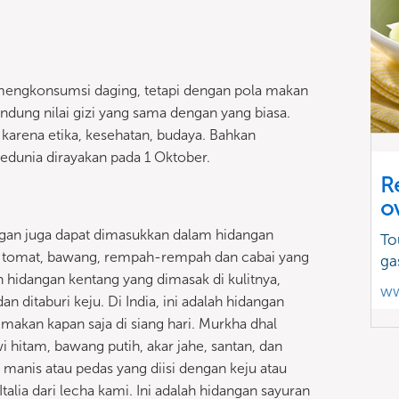
ak mengkonsumsi daging, tetapi dengan pola makan
dung nilai gizi yang sama dengan yang biasa.
 karena etika, kesehatan, budaya. Bahkan
Sedunia dirayakan pada 1 Oktober.
R
o
gan juga dapat dimasukkan dalam hidangan
To
ri tomat, bawang, rempah-rempah dan cabai yang
ga
ah hidangan kentang yang dimasak di kulitnya,
ww
 ditaburi keju. Di India, ini adalah hidangan
imakan kapan saja di siang hari. Murkha dhal
awi hitam, bawang putih, akar jahe, santan, dan
anis atau pedas yang diisi dengan keju atau
alia dari lecha kami. Ini adalah hidangan sayuran