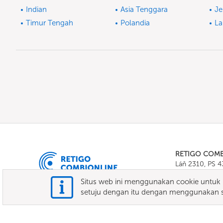
Indian
Asia Tenggara
Je
Timur Tengah
Polandia
La
RETIGO COM
Láň 2310, PS 
Tel.:
+420 571 
Situs web ini menggunakan cookie untuk m
E-mail:
info@c
setuju dengan itu dengan menggunakan si