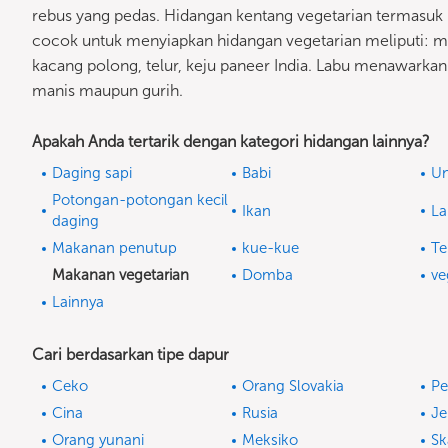
rebus yang pedas. Hidangan kentang vegetarian termasuk 
cocok untuk menyiapkan hidangan vegetarian meliputi: mill
kacang polong, telur, keju paneer India. Labu menawark
manis maupun gurih.
Apakah Anda tertarik dengan kategori hidangan lainnya?
Daging sapi
Babi
U
Potongan-potongan kecil
Ikan
La
daging
Makanan penutup
kue-kue
Te
Makanan vegetarian
Domba
ve
Lainnya
Cari berdasarkan tipe dapur
Ceko
Orang Slovakia
Pe
Cina
Rusia
J
Orang yunani
Meksiko
Sk