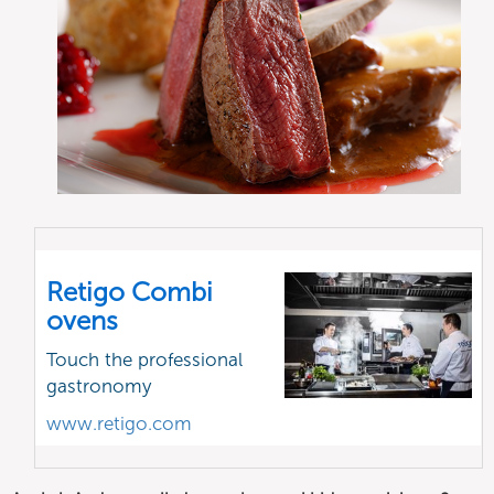
Retigo Combi
ovens
Touch the professional
gastronomy
www.retigo.com