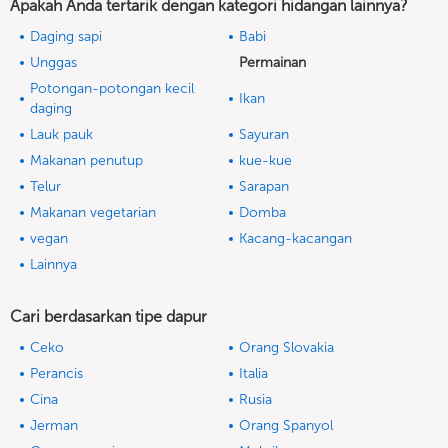
Apakah Anda tertarik dengan kategori hidangan lainnya?
Daging sapi
Babi
Unggas
Permainan
Potongan-potongan kecil
Ikan
daging
Lauk pauk
Sayuran
Makanan penutup
kue-kue
Telur
Sarapan
Makanan vegetarian
Domba
vegan
Kacang-kacangan
Lainnya
Cari berdasarkan tipe dapur
Ceko
Orang Slovakia
Perancis
Italia
Cina
Rusia
Jerman
Orang Spanyol