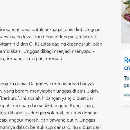
ni sangat ideal untuk berbagai jenis diet. Unggas
asanya yang lezat. Ini mengandung sejumlah zat
 vitamin B dan C. Kualitas daging dipengaruhi oleh
as pembiakan . Unggas dibagi menjadi menyapu -
sa; terbang - merpati, merpati.
R
o
To
penjuru dunia. Dagingnya menawarkan banyak
ga
an, yang berarti menyiapkan unggas di atas ludah.
ww
uk "berburu". Ini adalah hidangan yang dibuat dari
mpah-rempah dan sedikit anggur. Kung - pao,
iris, dibungkus dengan solamyl, ditumis dengan
ap, anggur merah, dan bawang putih. Unggas
matinya dalam bentuk sup camaro. Itu dibuat dari