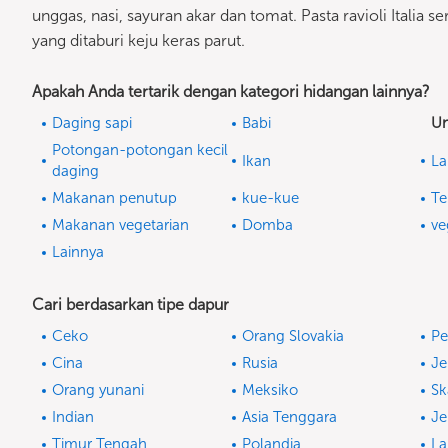
unggas, nasi, sayuran akar dan tomat. Pasta ravioli Itali
yang ditaburi keju keras parut.
Apakah Anda tertarik dengan kategori hidangan lainnya?
Daging sapi
Babi
U
Potongan-potongan kecil
Ikan
La
daging
Makanan penutup
kue-kue
Te
Makanan vegetarian
Domba
ve
Lainnya
Cari berdasarkan tipe dapur
Ceko
Orang Slovakia
Pe
Cina
Rusia
J
Orang yunani
Meksiko
Sk
Indian
Asia Tenggara
Je
Timur Tengah
Polandia
La