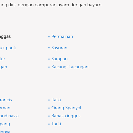
a sering diisi dengan campuran ayam dengan bayam
nggas
Permainan
uk pauk
Sayuran
lur
Sarapan
gan
Kacang-kacangan
rancis
Italia
erman
Orang Spanyol
andinavia
Bahasa inggris
pang
Turki
innya