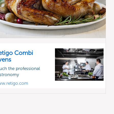
etigo Combi
vens
uch the professional
stronomy
w.retigo.com