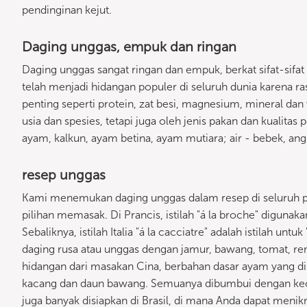
pendinginan kejut.
Daging unggas, empuk dan ringan
Daging unggas sangat ringan dan empuk, berkat sifat-sifat i
telah menjadi hidangan populer di seluruh dunia karena r
penting seperti protein, zat besi, magnesium, mineral dan
usia dan spesies, tetapi juga oleh jenis pakan dan kualit
ayam, kalkun, ayam betina, ayam mutiara; air - bebek, ang
resep unggas
Kami menemukan daging unggas dalam resep di seluruh 
pilihan memasak. Di Prancis, istilah "á la broche" digunak
Sebaliknya, istilah Italia "á la cacciatre" adalah istilah unt
daging rusa atau unggas dengan jamur, bawang, tomat, re
hidangan dari masakan Cina, berbahan dasar ayam yang di
kacang dan daun bawang. Semuanya dibumbui dengan kec
juga banyak disiapkan di Brasil, di mana Anda dapat menik